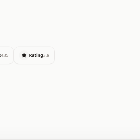
s
435
Rating
3.8
.   o   .   .   .   .   .   +   +   .   .   .   .   .   
.   .   +   .   .   o   .   .   x   .   .   .   .   .   
.   .   :   .   .   .   .   .   .   .   .   .   .   x   