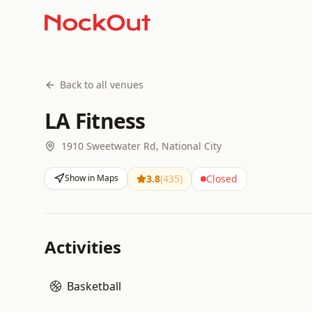
Back to all venues
LA Fitness
1910 Sweetwater Rd, National City
Show in Maps
3.8
(
435
)
Closed
Activities
Basketball