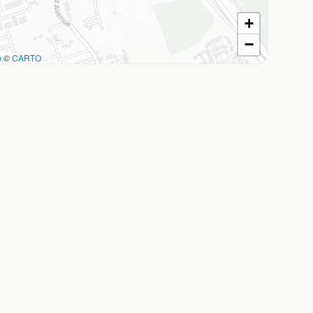
+
−
p
©
CARTO