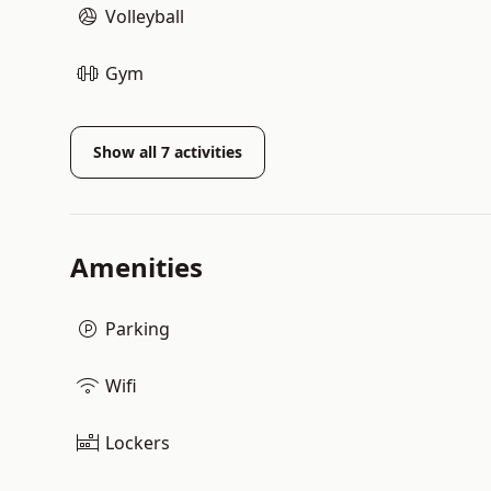
Volleyball
Gym
Show all
7
activities
Amenities
Parking
Wifi
Lockers