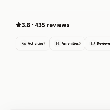
3.8
·
435 reviews
Activities
7
Amenities
5
Review
 .   .   .   .   .   .   .   .   x   x   .   .   .   .   
 .   .   .   .   .   .   .   .   .   .   .   .   .   .   
 .   .   .   .   o   .   .   .   .   .   +   .   .   .   