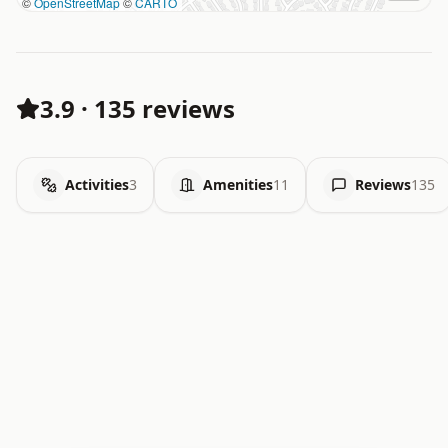
©
OpenStreetMap
©
CARTO
3.9
·
135 reviews
Activities
3
Amenities
11
Reviews
135
.   .   .   .   .   .   .   .   x   x   .   .   .   .   .