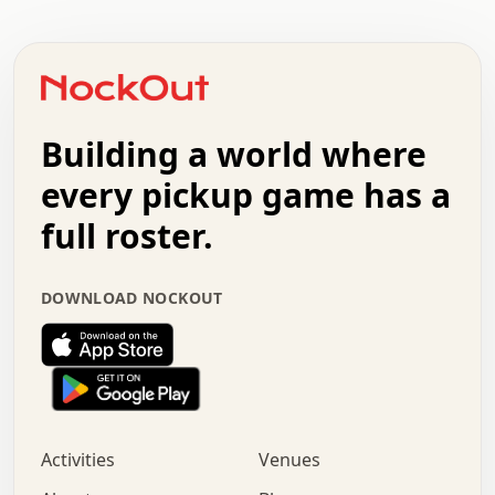
.   .   .   .   .   .   .   .   .   .   .   .   .   .   .
.   .   .   .   o   .   .   .   .   .   +   .   .   .   .
o   .   .   :   .   .   .   .   .   .   x   .   .   +   .
.   +   .   .   .   .   .   .   .   .   .   +   .   .   .
.   .   +   .   .   o   .   .   .   .   .   .   :   .   .
.   .   .   o   .   .   .   .   .   .   .   .   x   .   .
Building a world where
x   .   .   .   .   .   .   .   .   .   .   .   :   .   .
.   .   .   .   .   +   .   .   .   .   .   .   .   +   .
every pickup game has a
.   .   :   .   .   .   .   .   .   .   .   o   .   .   .
full roster.
.   .   .   x   .   .   .   .   .   .   :   .   .   o   .
.   .   .   .   .   :   .   .   .   .   o   .   .   .   .
.   +   .   .   :   .   .   .   .   .   .   .   .   .   x
DOWNLOAD NOCKOUT
.   .   .   .   .   .   .   .   :   .   .   .   .   .   +
.   .   .   .   .   .   .   .   +   .   .   x   .   .   .
.   .   .   .   .   .   :   +   .   .   .   .   .   o   .
.   .   .   .   .   .   .   .   .   .   .   .   .   .   .
.   .   .   :   o   .   .   .   .   .   .   .   +   .   .
.   .   o   .   .   .   .   x   .   .   .   .   .   .   .
:   .   .   .   .   .   .   .   .   .   +   .   .   .   .
Activities
Venues
.   +   .   o   .   .   .   .   o   .   .   .   .   o   .
.   .   .   .   .   x   +   .   .   .   .   .   .   .   .