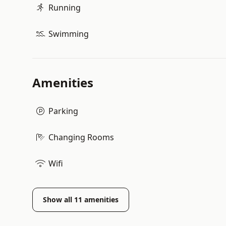
Running
Swimming
Amenities
Parking
Changing Rooms
Wifi
Show all
11
amenities