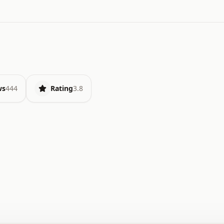
ws
444
Rating
3.8
.   o   .   .   .   .   .   +   +   .   .   .   .   .   
.   .   +   .   .   o   .   .   x   .   .   .   .   .   
.   .   :   .   .   .   .   .   .   .   .   .   .   x   