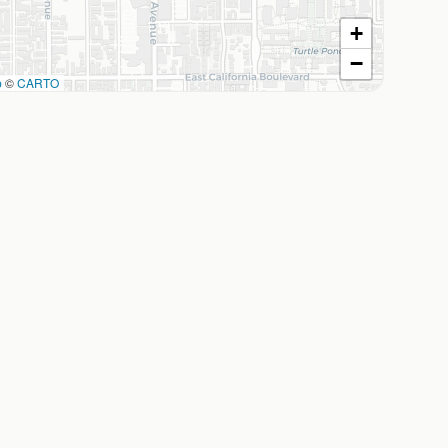
+
−
p
©
CARTO