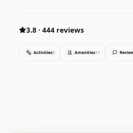
3.8
·
444 reviews
Activities
5
Amenities
11
Revie
 .   .   .   .   .   .   .   .   x   x   .   .   .   .   
 .   .   .   .   .   .   .   .   .   .   .   .   .   .   
 .   .   .   .   o   .   .   .   .   .   +   .   .   .   