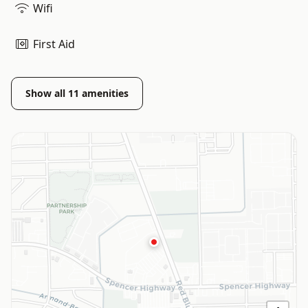
Wifi
First Aid
Show all
11
amenities