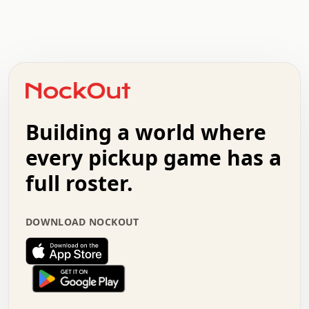
.   .   .   .   .   .   .   .   x   x   .   .   .   .   .
.   .   .   .   .   .   .   .   .   .   .   .   .   .   .
.   .   .   .   o   .   .   .   .   .   +   .   .   .   .
o   .   .   :   .   .   .   .   .   .   x   .   .   +   .
.   +   .   .   .   .   .   .   .   .   .   +   .   .   .
.   .   +   .   .   o   .   .   .   .   .   .   :   .   .
.   .   .   o   .   .   .   .   .   .   .   .   x   .   .
Building a world where
x   .   .   .   .   .   .   .   .   .   .   .   :   .   .
.   .   .   .   .   +   .   .   .   .   .   .   .   +   .
every pickup game has a
.   .   :   .   .   .   .   .   .   .   .   o   .   .   .
full roster.
.   .   .   x   .   .   .   .   .   .   :   .   .   o   .
.   .   .   .   .   :   .   .   .   .   o   .   .   .   .
.   +   .   .   :   .   .   .   .   .   .   .   .   .   x
DOWNLOAD NOCKOUT
.   .   .   .   .   .   .   .   :   .   .   .   .   .   +
.   .   .   .   .   .   .   .   +   .   .   x   .   .   .
.   .   .   .   .   .   :   +   .   .   .   .   .   o   .
.   .   .   .   .   .   .   .   .   .   .   .   .   .   .
.   .   .   :   o   .   .   .   .   .   .   .   +   .   .
.   .   o   .   .   .   .   x   .   .   .   .   .   .   .
:   .   .   .   .   .   .   .   .   .   +   .   .   .   .