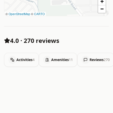
+
−
©
OpenStreetMap
©
CARTO
4.0
·
270 reviews
Activities
4
Amenities
11
Reviews
270