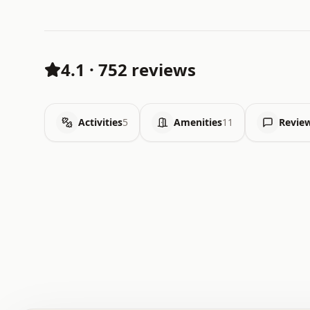
4.1
·
752 reviews
Activities
5
Amenities
11
Revie
 .   .   .   .   .   .   .   .   x   x   .   .   .   .   
 .   .   .   .   .   .   .   .   .   .   .   .   .   .   
 .   .   .   .   o   .   .   .   .   .   +   .   .   .   