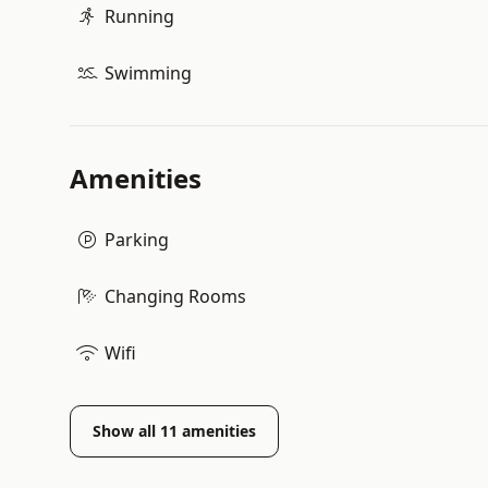
Running
Swimming
Amenities
Parking
Changing Rooms
Wifi
Show all
11
amenities