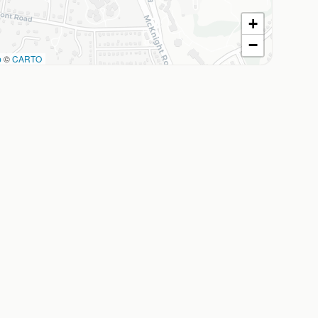
+
−
p
©
CARTO