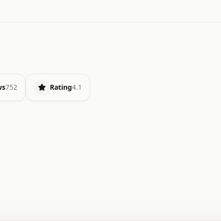
ws
752
Rating
4.1
.   o   .   .   .   .   .   +   +   .   .   .   .   .   
.   .   +   .   .   o   .   .   x   .   .   .   .   .   
.   .   :   .   .   .   .   .   .   .   .   .   .   x   