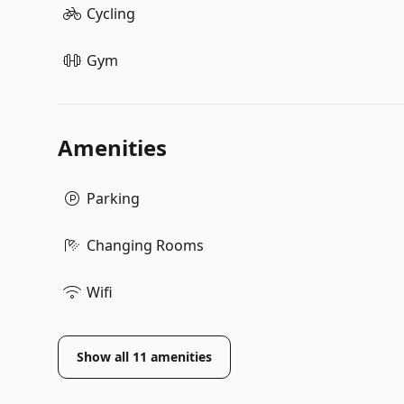
Cycling
Gym
Amenities
Parking
Changing Rooms
Wifi
Show all
11
amenities