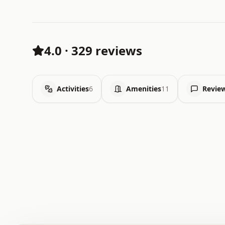
4.0
·
329 reviews
Activities
6
Amenities
11
Revie
 .   .   .   .   .   .   .   .   x   x   .   .   .   .   
 .   .   .   .   .   .   .   .   .   .   .   .   .   .   
 .   .   .   .   o   .   .   .   .   .   +   .   .   .   