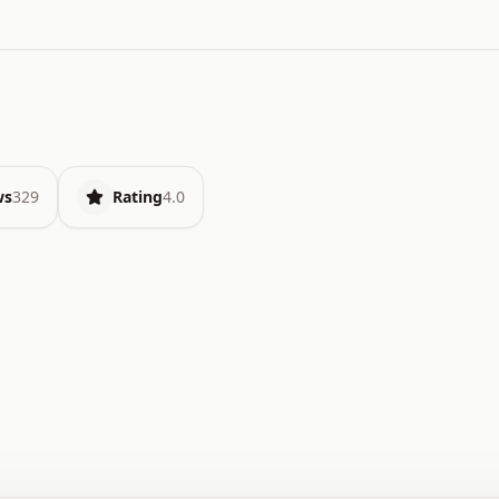
ws
329
Rating
4.0
.   o   .   .   .   .   .   +   +   .   .   .   .   .   
.   .   +   .   .   o   .   .   x   .   .   .   .   .   
.   .   :   .   .   .   .   .   .   .   .   .   .   x   