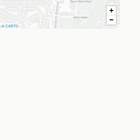
+
−
p
©
CARTO