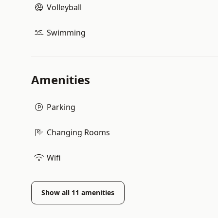
Volleyball
Swimming
Amenities
Parking
Changing Rooms
Wifi
Show all
11
amenities