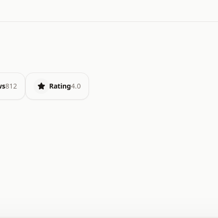
ws
812
Rating
4.0
.   o   .   .   .   .   .   +   +   .   .   .   .   .   
.   .   +   .   .   o   .   .   x   .   .   .   .   .   
.   .   :   .   .   .   .   .   .   .   .   .   .   x   