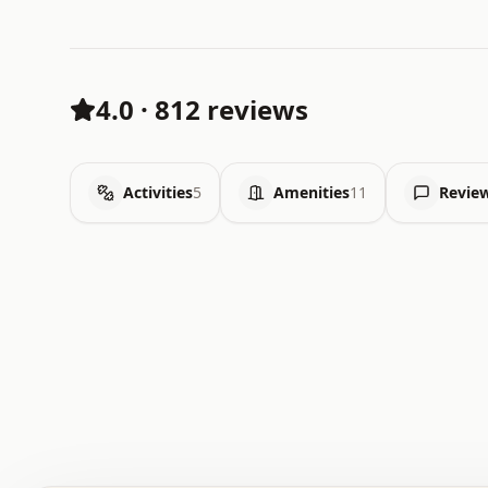
4.0
·
812 reviews
Activities
5
Amenities
11
Revie
 .   .   .   .   .   .   .   .   x   x   .   .   .   .   
 .   .   .   .   .   .   .   .   .   .   .   .   .   .   
 .   .   .   .   o   .   .   .   .   .   +   .   .   .   