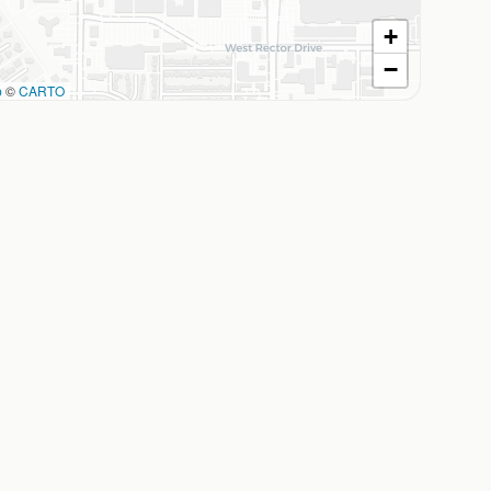
+
−
p
©
CARTO