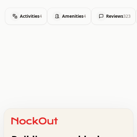
Activities
4
Amenities
4
Reviews
323
.   .   .   .   .   .   .   .   x   x   .   .   .   .   .
.   .   .   .   .   .   .   .   .   .   .   .   .   .   .
.   .   .   .   o   .   .   .   .   .   +   .   .   .   .
o   .   .   :   .   .   .   .   .   .   x   .   .   +   .
.   +   .   .   .   .   .   .   .   .   .   +   .   .   .
.   .   +   .   .   o   .   .   .   .   .   .   :   .   .
.   .   .   o   .   .   .   .   .   .   .   .   x   .   .