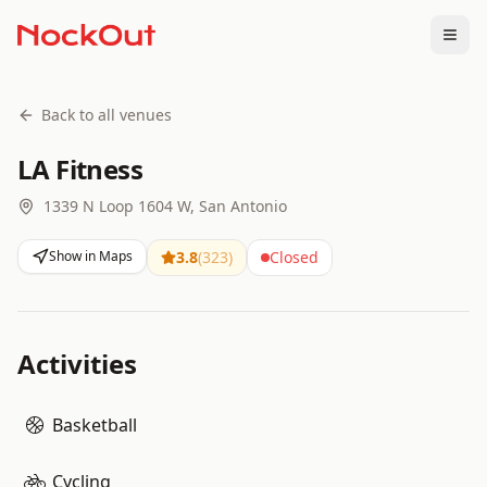
Togg
Back to all venues
LA Fitness
1339 N Loop 1604 W, San Antonio
Show in Maps
3.8
(
323
)
Closed
Activities
Basketball
Cycling