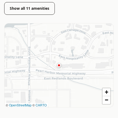
Show all
11
amenities
+
−
©
OpenStreetMap
©
CARTO