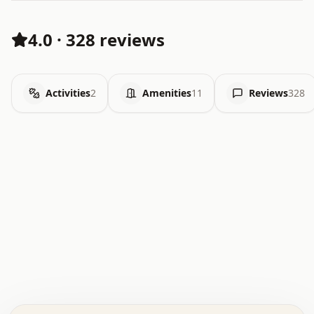
4.0
·
328 reviews
Activities
2
Amenities
11
Reviews
328
.   .   .   .   .   .   .   .   x   x   .   .   .   .   .
.   .   .   .   .   .   .   .   .   .   .   .   .   .   .
.   .   .   .   o   .   .   .   .   .   +   .   .   .   .