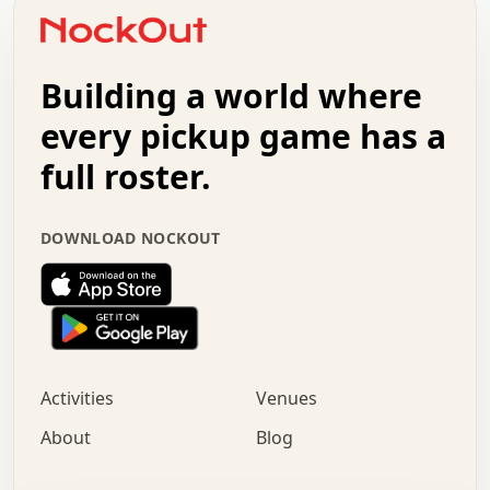
o   .   .   :   .   .   .   .   .   .   x   .   .   +   .
.   +   .   .   .   .   .   .   .   .   .   +   .   .   .
.   .   +   .   .   o   .   .   .   .   .   .   :   .   .
.   .   .   o   .   .   .   .   .   .   .   .   x   .   .
Building a world where
x   .   .   .   .   .   .   .   .   .   .   .   :   .   .
.   .   .   .   .   +   .   .   .   .   .   .   .   +   .
every pickup game has a
.   .   :   .   .   .   .   .   .   .   .   o   .   .   .
full roster.
.   .   .   x   .   .   .   .   .   .   :   .   .   o   .
.   .   .   .   .   :   .   .   .   .   o   .   .   .   .
.   +   .   .   :   .   .   .   .   .   .   .   .   .   x
DOWNLOAD NOCKOUT
.   .   .   .   .   .   .   .   :   .   .   .   .   .   +
.   .   .   .   .   .   .   .   +   .   .   x   .   .   .
.   .   .   .   .   .   :   +   .   .   .   .   .   o   .
.   .   .   .   .   .   .   .   .   .   .   .   .   .   .
.   .   .   :   o   .   .   .   .   .   .   .   +   .   .
.   .   o   .   .   .   .   x   .   .   .   .   .   .   .
:   .   .   .   .   .   .   .   .   .   +   .   .   .   .
Activities
Venues
.   +   .   o   .   .   .   .   o   .   .   .   .   o   .
.   .   .   .   .   x   +   .   .   .   .   .   .   .   .
About
Blog
.   .   +   .   .   .   .   .   .   .   .   :   .   x   .
+   .   .   .   .   .   .   .   .   .   .   .   .   .   .
.   .   .   x   .   o   .   +   .   :   .   .   .   .   .