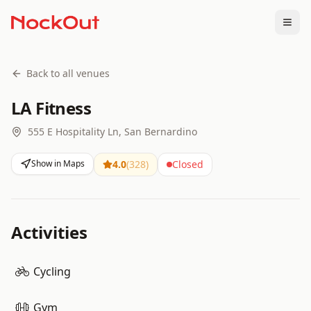
Togg
Back to all venues
LA Fitness
555 E Hospitality Ln, San Bernardino
Show in Maps
4.0
(
328
)
Closed
Activities
Cycling
Gym