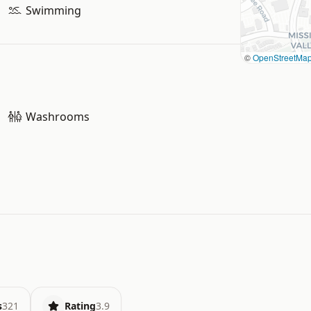
Swimming
©
OpenStreetMa
Washrooms
s
321
Rating
3.9