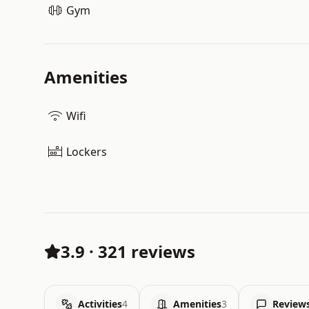
Gym
Amenities
Wifi
Lockers
3.9
·
321 reviews
Activities
4
Amenities
3
Review