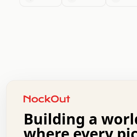
 .   .   .   .   .   .   .   .   x   x   .   .   .   .   
 .   .   .   .   .   .   .   .   .   .   .   .   .   .   
 .   .   .   .   o   .   .   .   .   .   +   .   .   .   
 o   .   .   :   .   .   .   .   .   .   x   .   .   +   
 .   +   .   .   .   .   .   .   .   .   .   +   .   .   
 .   .   +   .   .   o   .   .   .   .   .   .   :   .   
 .   .   .   o   .   .   .   .   .   .   .   .   x   .   
Building a worl
 x   .   .   .   .   .   .   .   .   .   .   .   :   .   
 .   .   .   .   .   +   .   .   .   .   .   .   .   +   
 .   .   :   .   .   .   .   .   .   .   .   o   .   .   
where every pi
 .   .   .   x   .   .   .   .   .   .   :   .   .   o   