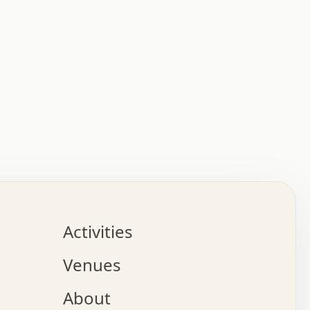
:   :   .   .   .   .   .   .   .   .   .   .   .   .   
.   .   .   :   .   .   +   .   .   o   .   .   x   .   
.   .   .   .   +   o   .   .   .   .   :   +   .   .   
.   .   .   .   o   .   .   .   .   .   .   .   .   .   
.   .   .   +   .   .   .   .   .   .   .   .   .   +   
.   .   .   .   .   .   .   .   .   x   .   .   .   .   
Activities
.   o   .   .   .   .   .   .   .   .   x   .   .   .   
.   .   .   o   .   .   .   x   .   .   .   .   .   .   
Venues
x   .   .   .   :   .   .   .   x   .   .   .   :   .   
o   .   .   .   +   .   .   .   .   .   .   .   .   x   
About
.   .   .   x   .   .   .   .   .   .   :   .   .   .   