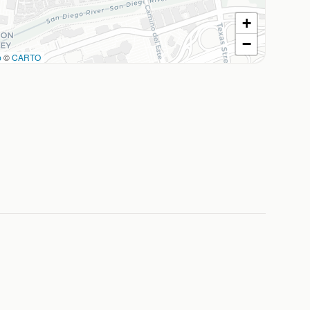
+
−
p
©
CARTO