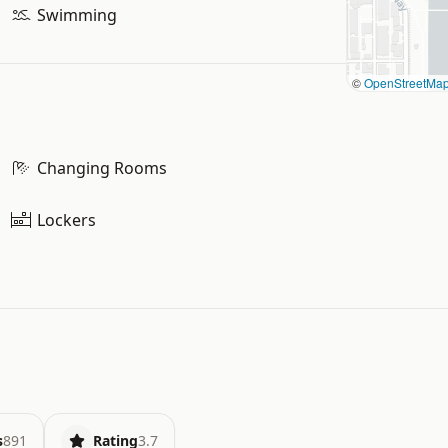
Swimming
©
OpenStreetMa
Changing Rooms
Lockers
s
891
Rating
3.7