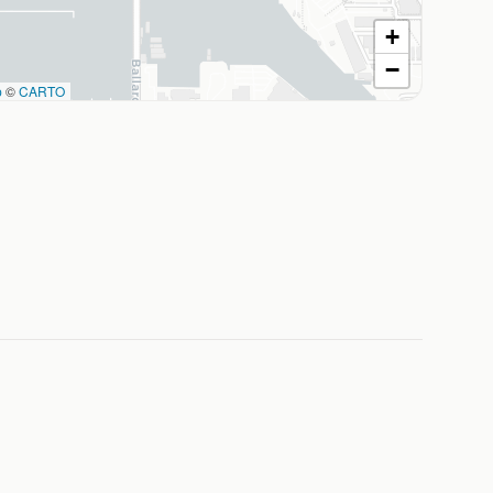
+
−
p
©
CARTO