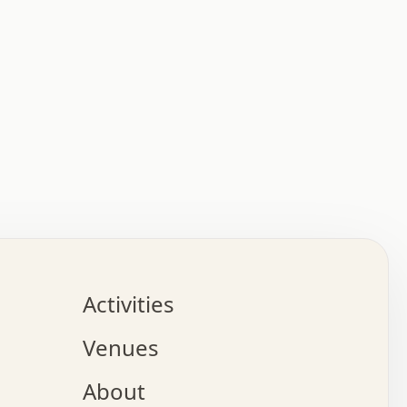
:   :   .   .   .   .   .   .   .   .   .   .   .   .   
.   .   .   :   .   .   +   .   .   o   .   .   x   .   
.   .   .   .   +   o   .   .   .   .   :   +   .   .   
.   .   .   .   o   .   .   .   .   .   .   .   .   .   
.   .   .   +   .   .   .   .   .   .   .   .   .   +   
.   .   .   .   .   .   .   .   .   x   .   .   .   .   
Activities
.   o   .   .   .   .   .   .   .   .   x   .   .   .   
.   .   .   o   .   .   .   x   .   .   .   .   .   .   
Venues
x   .   .   .   :   .   .   .   x   .   .   .   :   .   
o   .   .   .   +   .   .   .   .   .   .   .   .   x   
About
.   .   .   x   .   .   .   .   .   .   :   .   .   .   