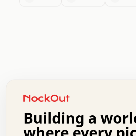
 .   .   .   .   .   .   .   .   x   x   .   .   .   .   
 .   .   .   .   .   .   .   .   .   .   .   .   .   .   
 .   .   .   .   o   .   .   .   .   .   +   .   .   .   
 o   .   .   :   .   .   .   .   .   .   x   .   .   +   
 .   +   .   .   .   .   .   .   .   .   .   +   .   .   
 .   .   +   .   .   o   .   .   .   .   .   .   :   .   
 .   .   .   o   .   .   .   .   .   .   .   .   x   .   
Building a worl
 x   .   .   .   .   .   .   .   .   .   .   .   :   .   
 .   .   .   .   .   +   .   .   .   .   .   .   .   +   
 .   .   :   .   .   .   .   .   .   .   .   o   .   .   
where every pi
 .   .   .   x   .   .   .   .   .   .   :   .   .   o   