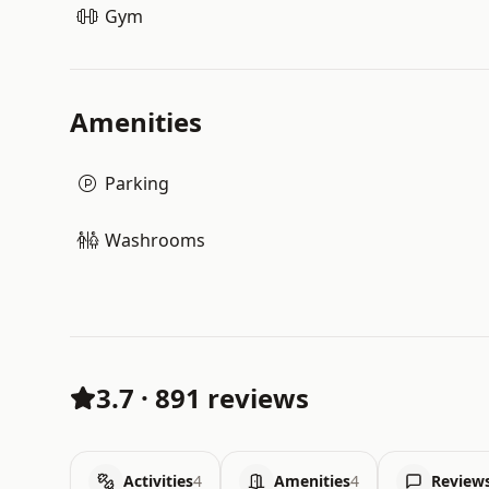
Gym
Amenities
Parking
Washrooms
3.7
·
891 reviews
Activities
4
Amenities
4
Review