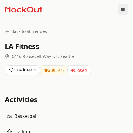
Togg
Back to all venues
LA Fitness
6416 Roosevelt Way NE, Seattle
Show in Maps
3.9
(
597
)
Closed
Activities
Basketball
Cycling