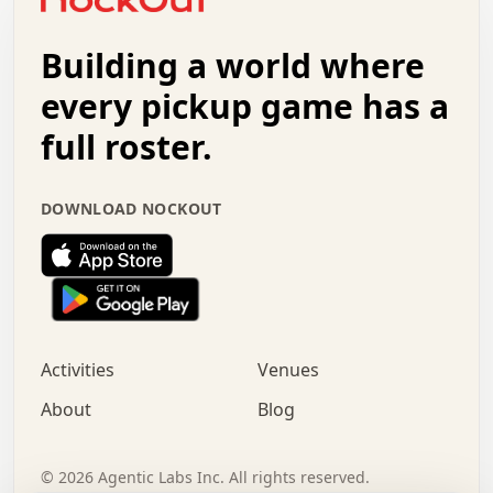
.   .   +   .   .   o   .   .   .   .   .   .   :   .   .
.   .   .   o   .   .   .   .   .   .   .   .   x   .   .
Building a world where
x   .   .   .   .   .   .   .   .   .   .   .   :   .   .
.   .   .   .   .   +   .   .   .   .   .   .   .   +   .
every pickup game has a
.   .   :   .   .   .   .   .   .   .   .   o   .   .   .
full roster.
.   .   .   x   .   .   .   .   .   .   :   .   .   o   .
.   .   .   .   .   :   .   .   .   .   o   .   .   .   .
.   +   .   .   :   .   .   .   .   .   .   .   .   .   x
DOWNLOAD NOCKOUT
.   .   .   .   .   .   .   .   :   .   .   .   .   .   +
.   .   .   .   .   .   .   .   +   .   .   x   .   .   .
.   .   .   .   .   .   :   +   .   .   .   .   .   o   .
.   .   .   .   .   .   .   .   .   .   .   .   .   .   .
.   .   .   :   o   .   .   .   .   .   .   .   +   .   .
.   .   o   .   .   .   .   x   .   .   .   .   .   .   .
:   .   .   .   .   .   .   .   .   .   +   .   .   .   .
Activities
Venues
.   +   .   o   .   .   .   .   o   .   .   .   .   o   .
.   .   .   .   .   x   +   .   .   .   .   .   .   .   .
About
Blog
.   .   +   .   .   .   .   .   .   .   .   :   .   x   .
+   .   .   .   .   .   .   .   .   .   .   .   .   .   .
.   .   .   x   .   o   .   +   .   :   .   .   .   .   .
©
2026
Agentic Labs Inc. All rights reserved.
.   .   .   .   .   .   .   .   .   .   .   .   .   .   