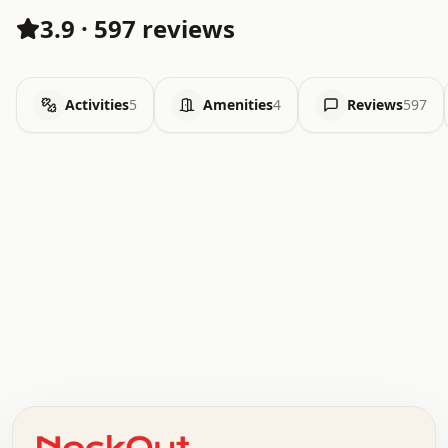
3.9
·
597 reviews
Activities
5
Amenities
4
Reviews
597
.   .   .   .   .   .   .   .   x   x   .   .   .   .   .
.   .   .   .   .   .   .   .   .   .   .   .   .   .   .
.   .   .   .   o   .   .   .   .   .   +   .   .   .   .
o   .   .   :   .   .   .   .   .   .   x   .   .   +   .
.   +   .   .   .   .   .   .   .   .   .   +   .   .   .