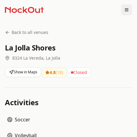
Togg
Back to all venues
La Jolla Shores
8324 La Vereda, La Jolla
Show in Maps
4.8
(
18
)
Closed
Activities
Soccer
Volleyball