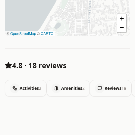
+
−
©
OpenStreetMap
©
CARTO
4.8
·
18 reviews
Activities
2
Amenities
2
Reviews
18