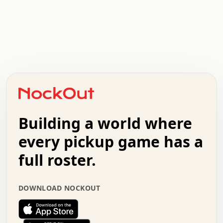
.   .   .   .   .   .   .   .   x   x   .   .   .   .   .
.   .   .   .   .   .   .   .   .   .   .   .   .   .   .
.   .   .   .   o   .   .   .   .   .   +   .   .   .   .
o   .   .   :   .   .   .   .   .   .   x   .   .   +   .
.   +   .   .   .   .   .   .   .   .   .   +   .   .   .
.   .   +   .   .   o   .   .   .   .   .   .   :   .   .
.   .   .   o   .   .   .   .   .   .   .   .   x   .   .
Building a world where
x   .   .   .   .   .   .   .   .   .   .   .   :   .   .
.   .   .   .   .   +   .   .   .   .   .   .   .   +   .
every pickup game has a
.   .   :   .   .   .   .   .   .   .   .   o   .   .   .
full roster.
.   .   .   x   .   .   .   .   .   .   :   .   .   o   .
.   .   .   .   .   :   .   .   .   .   o   .   .   .   .
.   +   .   .   :   .   .   .   .   .   .   .   .   .   x
DOWNLOAD NOCKOUT
.   .   .   .   .   .   .   .   :   .   .   .   .   .   +
.   .   .   .   .   .   .   .   +   .   .   x   .   .   .
.   .   .   .   .   .   :   +   .   .   .   .   .   o   .
.   .   .   .   .   .   .   .   .   .   .   .   .   .   .