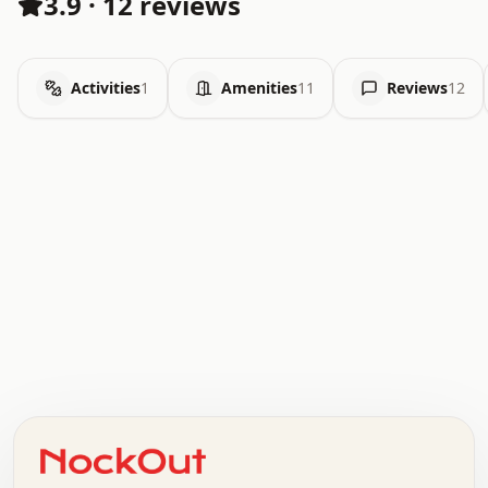
3.9
·
12 reviews
Activities
1
Amenities
11
Reviews
12
.   .   .   .   .   .   .   .   x   x   .   .   .   .   .
.   .   .   .   .   .   .   .   .   .   .   .   .   .   .
.   .   .   .   o   .   .   .   .   .   +   .   .   .   .
o   .   .   :   .   .   .   .   .   .   x   .   .   +   .
.   +   .   .   .   .   .   .   .   .   .   +   .   .   .
.   .   +   .   .   o   .   .   .   .   .   .   :   .   .