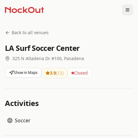
Togg
Back to all venues
LA Surf Soccer Center
325 N Altadena Dr #100, Pasadena
Show in Maps
3.9
(
12
)
Closed
Activities
Soccer