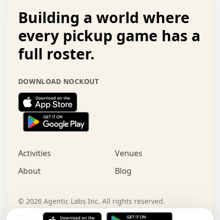
.   .   .   o   .   .   .   .   .   .   .   .   x   .   .
Building a world where
x   .   .   .   .   .   .   .   .   .   .   .   :   .   .
.   .   .   .   .   +   .   .   .   .   .   .   .   +   .
every pickup game has a
.   .   :   .   .   .   .   .   .   .   .   o   .   .   .
full roster.
.   .   .   x   .   .   .   .   .   .   :   .   .   o   .
.   .   .   .   .   :   .   .   .   .   o   .   .   .   .
.   +   .   .   :   .   .   .   .   .   .   .   .   .   x
DOWNLOAD NOCKOUT
.   .   .   .   .   .   .   .   :   .   .   .   .   .   +
.   .   .   .   .   .   .   .   +   .   .   x   .   .   .
.   .   .   .   .   .   :   +   .   .   .   .   .   o   .
.   .   .   .   .   .   .   .   .   .   .   .   .   .   .
.   .   .   :   o   .   .   .   .   .   .   .   +   .   .
.   .   o   .   .   .   .   x   .   .   .   .   .   .   .
:   .   .   .   .   .   .   .   .   .   +   .   .   .   .
Activities
Venues
.   +   .   o   .   .   .   .   o   .   .   .   .   o   .
.   .   .   .   .   x   +   .   .   .   .   .   .   .   .
About
Blog
.   .   +   .   .   .   .   .   .   .   .   :   .   x   .
+   .   .   .   .   .   .   .   .   .   .   .   .   .   .
.   .   .   x   .   o   .   +   .   :   .   .   .   .   .
©
2026
Agentic Labs Inc. All rights reserved.
.   .   .   .   .   .   .   .   .   .   .   .   .   .   
Terms of Service
Privacy Policy