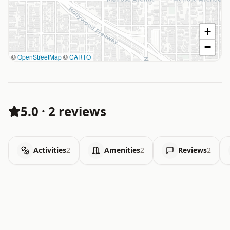
+
−
©
OpenStreetMap
©
CARTO
5.0
·
2 reviews
Activities
2
Amenities
2
Reviews
2