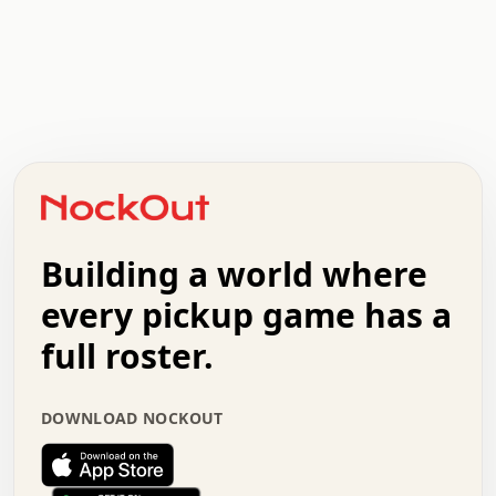
.   .   .   .   .   .   .   .   x   x   .   .   .   .   .
.   .   .   .   .   .   .   .   .   .   .   .   .   .   .
.   .   .   .   o   .   .   .   .   .   +   .   .   .   .
o   .   .   :   .   .   .   .   .   .   x   .   .   +   .
.   +   .   .   .   .   .   .   .   .   .   +   .   .   .
.   .   +   .   .   o   .   .   .   .   .   .   :   .   .
.   .   .   o   .   .   .   .   .   .   .   .   x   .   .
Building a world where
x   .   .   .   .   .   .   .   .   .   .   .   :   .   .
.   .   .   .   .   +   .   .   .   .   .   .   .   +   .
every pickup game has a
.   .   :   .   .   .   .   .   .   .   .   o   .   .   .
full roster.
.   .   .   x   .   .   .   .   .   .   :   .   .   o   .
.   .   .   .   .   :   .   .   .   .   o   .   .   .   .
.   +   .   .   :   .   .   .   .   .   .   .   .   .   x
DOWNLOAD NOCKOUT
.   .   .   .   .   .   .   .   :   .   .   .   .   .   +
.   .   .   .   .   .   .   .   +   .   .   x   .   .   .
.   .   .   .   .   .   :   +   .   .   .   .   .   o   .
.   .   .   .   .   .   .   .   .   .   .   .   .   .   .