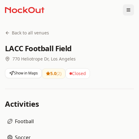
Togg
Back to all venues
LACC Football Field
770 Heliotrope Dr, Los Angeles
Show in Maps
5.0
(
2
)
Closed
Activities
Football
Soccer