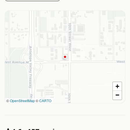
+
−
©
OpenStreetMap
©
CARTO