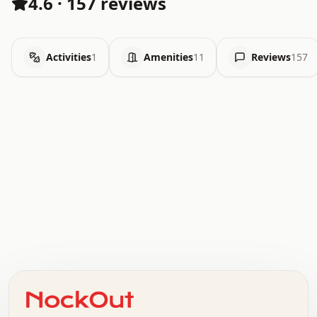
4.6
·
157 reviews
Activities
1
Amenities
11
Reviews
157
.   .   .   .   .   .   .   .   x   x   .   .   .   .   .
.   .   .   .   .   .   .   .   .   .   .   .   .   .   .
.   .   .   .   o   .   .   .   .   .   +   .   .   .   .
o   .   .   :   .   .   .   .   .   .   x   .   .   +   .
.   +   .   .   .   .   .   .   .   .   .   +   .   .   .
.   .   +   .   .   o   .   .   .   .   .   .   :   .   .