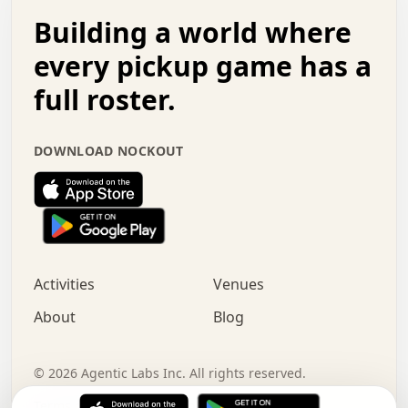
.   .   .   o   .   .   .   .   .   .   .   .   x   .   .
Building a world where
x   .   .   .   .   .   .   .   .   .   .   .   :   .   .
.   .   .   .   .   +   .   .   .   .   .   .   .   +   .
every pickup game has a
.   .   :   .   .   .   .   .   .   .   .   o   .   .   .
full roster.
.   .   .   x   .   .   .   .   .   .   :   .   .   o   .
.   .   .   .   .   :   .   .   .   .   o   .   .   .   .
.   +   .   .   :   .   .   .   .   .   .   .   .   .   x
.   .   .   .   .   .   .   .   :   .   .   .   .   .   +
DOWNLOAD NOCKOUT
.   .   .   .   .   .   .   .   +   .   .   x   .   .   .
.   .   .   .   .   .   :   +   .   .   .   .   .   o   .
.   .   .   .   .   .   .   .   .   .   .   .   .   .   .
.   .   .   :   o   .   .   .   .   .   .   .   +   .   .
.   .   o   .   .   .   .   x   .   .   .   .   .   .   .
:   .   .   .   .   .   .   .   .   .   +   .   .   .   .
Activities
Venues
.   +   .   o   .   .   .   .   o   .   .   .   .   o   .
.   .   .   .   .   x   +   .   .   .   .   .   .   .   .
About
Blog
.   .   +   .   .   .   .   .   .   .   .   :   .   x   .
+   .   .   .   .   .   .   .   .   .   .   .   .   .   .
.   .   .   x   .   o   .   +   .   :   .   .   .   .   .
©
2026
Agentic Labs Inc. All rights reserved.
.   .   .   .   .   .   .   .   .   .   .   .   .   .   
Terms of Service
Privacy Policy