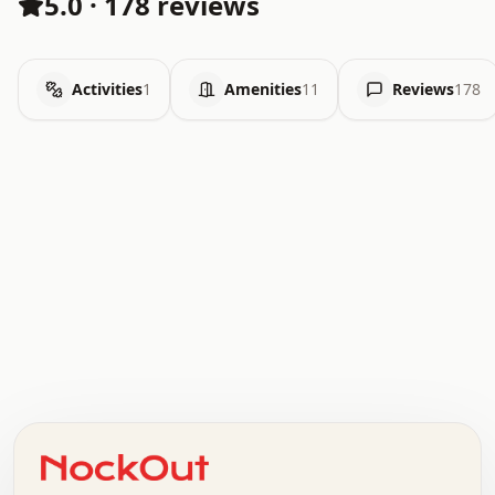
5.0
·
178 reviews
Activities
1
Amenities
11
Reviews
178
.   .   .   .   .   .   .   .   x   x   .   .   .   .   .
.   .   .   .   .   .   .   .   .   .   .   .   .   .   .
.   .   .   .   o   .   .   .   .   .   +   .   .   .   .
o   .   .   :   .   .   .   .   .   .   x   .   .   +   .
.   +   .   .   .   .   .   .   .   .   .   +   .   .   .
.   .   +   .   .   o   .   .   .   .   .   .   :   .   .