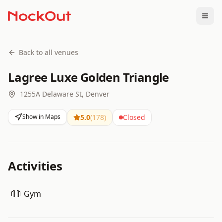
Togg
Back to all venues
Lagree Luxe Golden Triangle
1255A Delaware St, Denver
Show in Maps
5.0
(
178
)
Closed
Activities
Gym