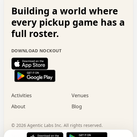
.   .   .   o   .   .   .   .   .   .   .   .   x   .   .
Building a world where
x   .   .   .   .   .   .   .   .   .   .   .   :   .   .
.   .   .   .   .   +   .   .   .   .   .   .   .   +   .
every pickup game has a
.   .   :   .   .   .   .   .   .   .   .   o   .   .   .
full roster.
.   .   .   x   .   .   .   .   .   .   :   .   .   o   .
.   .   .   .   .   :   .   .   .   .   o   .   .   .   .
.   +   .   .   :   .   .   .   .   .   .   .   .   .   x
DOWNLOAD NOCKOUT
.   .   .   .   .   .   .   .   :   .   .   .   .   .   +
.   .   .   .   .   .   .   .   +   .   .   x   .   .   .
.   .   .   .   .   .   :   +   .   .   .   .   .   o   .
.   .   .   .   .   .   .   .   .   .   .   .   .   .   .
.   .   .   :   o   .   .   .   .   .   .   .   +   .   .
.   .   o   .   .   .   .   x   .   .   .   .   .   .   .
:   .   .   .   .   .   .   .   .   .   +   .   .   .   .
Activities
Venues
.   +   .   o   .   .   .   .   o   .   .   .   .   o   .
.   .   .   .   .   x   +   .   .   .   .   .   .   .   .
About
Blog
.   .   +   .   .   .   .   .   .   .   .   :   .   x   .
+   .   .   .   .   .   .   .   .   .   .   .   .   .   .
.   .   .   x   .   o   .   +   .   :   .   .   .   .   .
©
2026
Agentic Labs Inc. All rights reserved.
.   .   .   .   .   .   .   .   .   .   .   .   .   .   
Terms of Service
Privacy Policy