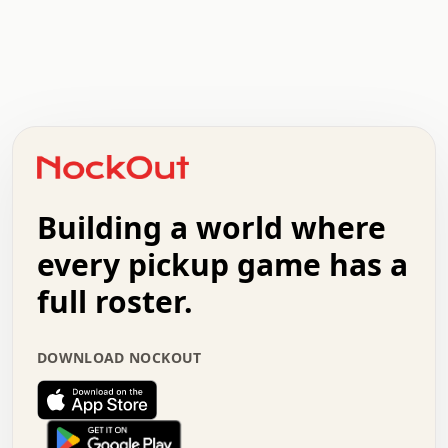
   .   .   .   .   .   .   .   x   x   .   .   .   .   .
   .   .   .   .   .   .   .   .   .   .   .   .   .   .
   .   .   .   o   .   .   .   .   .   +   .   .   .   .
   .   .   :   .   .   .   .   .   .   x   .   .   +   .
   +   .   .   .   .   .   .   .   .   .   +   .   .   .
   .   +   .   .   o   .   .   .   .   .   .   :   .   .
   .   .   o   .   .   .   .   .   .   .   .   x   .   .
Building a world where
   .   .   .   .   .   .   .   .   .   .   .   :   .   .
   .   .   .   .   +   .   .   .   .   .   .   .   +   .
every pickup game has a
   .   :   .   .   .   .   .   .   .   .   o   .   .   .
full roster.
   .   .   x   .   .   .   .   .   .   :   .   .   o   .
   .   .   .   .   :   .   .   .   .   o   .   .   .   .
   +   .   .   :   .   .   .   .   .   .   .   .   .   x
   .   .   .   .   .   .   .   :   .   .   .   .   .   +
DOWNLOAD NOCKOUT
   .   .   .   .   .   .   .   +   .   .   x   .   .   .
   .   .   .   .   .   :   +   .   .   .   .   .   o   .
   .   .   .   .   .   .   .   .   .   .   .   .   .   .
   .   .   :   o   .   .   .   .   .   .   .   +   .   .