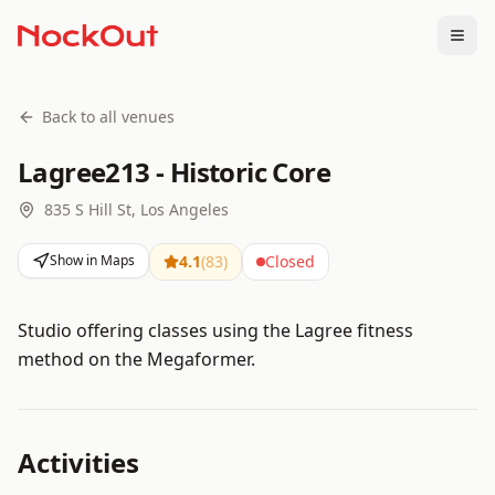
Togg
Back to all venues
Lagree213 - Historic Core
835 S Hill St, Los Angeles
Show in Maps
4.1
(
83
)
Closed
Studio offering classes using the Lagree fitness
method on the Megaformer.
Activities