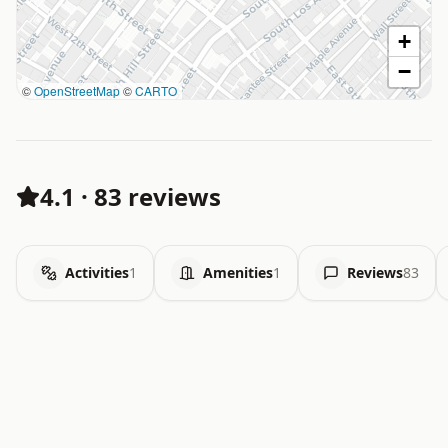
+
−
©
OpenStreetMap
©
CARTO
4.1
·
83 reviews
Activities
1
Amenities
1
Reviews
83