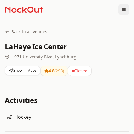
Togg
Back to all venues
LaHaye Ice Center
1971 University Blvd, Lynchburg
Show in Maps
4.8
(
293
)
Closed
Activities
Hockey