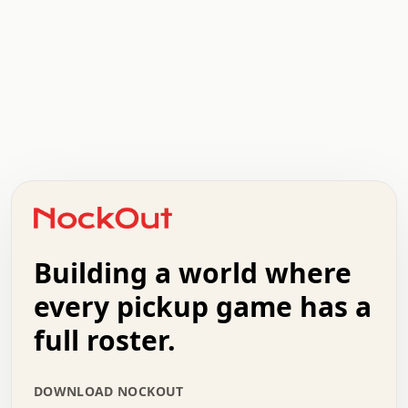
.   .   .   .   .   .   .   .   x   x   .   .   .   .   .
.   .   .   .   .   .   .   .   .   .   .   .   .   .   .
.   .   .   .   o   .   .   .   .   .   +   .   .   .   .
o   .   .   :   .   .   .   .   .   .   x   .   .   +   .
.   +   .   .   .   .   .   .   .   .   .   +   .   .   .
.   .   +   .   .   o   .   .   .   .   .   .   :   .   .
.   .   .   o   .   .   .   .   .   .   .   .   x   .   .
Building a world where
x   .   .   .   .   .   .   .   .   .   .   .   :   .   .
.   .   .   .   .   +   .   .   .   .   .   .   .   +   .
every pickup game has a
.   .   :   .   .   .   .   .   .   .   .   o   .   .   .
full roster.
.   .   .   x   .   .   .   .   .   .   :   .   .   o   .
.   .   .   .   .   :   .   .   .   .   o   .   .   .   .
.   +   .   .   :   .   .   .   .   .   .   .   .   .   x
DOWNLOAD NOCKOUT
.   .   .   .   .   .   .   .   :   .   .   .   .   .   +