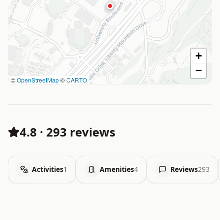
+
−
©
OpenStreetMap
©
CARTO
4.8
·
293 reviews
Activities
1
Amenities
4
Reviews
293