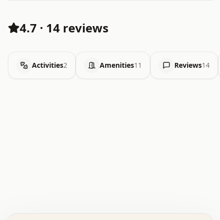
4.7
·
14 reviews
Activities
2
Amenities
11
Reviews
14
.   .   .   .   .   .   .   .   x   x   .   .   .   .   .
.   .   .   .   .   .   .   .   .   .   .   .   .   .   .
.   .   .   .   o   .   .   .   .   .   +   .   .   .   .