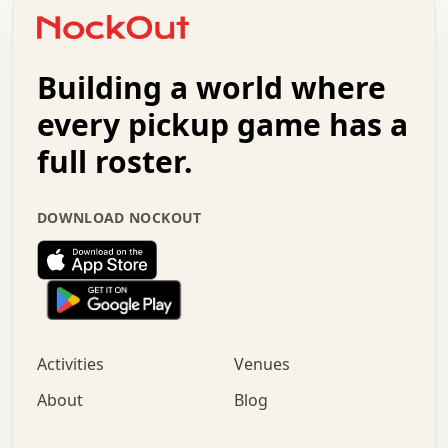
o   .   .   :   .   .   .   .   .   .   x   .   .   +   .
.   +   .   .   .   .   .   .   .   .   .   +   .   .   .
.   .   +   .   .   o   .   .   .   .   .   .   :   .   .
.   .   .   o   .   .   .   .   .   .   .   .   x   .   .
Building a world where
x   .   .   .   .   .   .   .   .   .   .   .   :   .   .
.   .   .   .   .   +   .   .   .   .   .   .   .   +   .
every pickup game has a
.   .   :   .   .   .   .   .   .   .   .   o   .   .   .
full roster.
.   .   .   x   .   .   .   .   .   .   :   .   .   o   .
.   .   .   .   .   :   .   .   .   .   o   .   .   .   .
.   +   .   .   :   .   .   .   .   .   .   .   .   .   x
DOWNLOAD NOCKOUT
.   .   .   .   .   .   .   .   :   .   .   .   .   .   +
.   .   .   .   .   .   .   .   +   .   .   x   .   .   .
.   .   .   .   .   .   :   +   .   .   .   .   .   o   .
.   .   .   .   .   .   .   .   .   .   .   .   .   .   .
.   .   .   :   o   .   .   .   .   .   .   .   +   .   .
.   .   o   .   .   .   .   x   .   .   .   .   .   .   .
:   .   .   .   .   .   .   .   .   .   +   .   .   .   .
Activities
Venues
.   +   .   o   .   .   .   .   o   .   .   .   .   o   .
.   .   .   .   .   x   +   .   .   .   .   .   .   .   .
About
Blog
.   .   +   .   .   .   .   .   .   .   .   :   .   x   .
+   .   .   .   .   .   .   .   .   .   .   .   .   .   .
.   .   .   x   .   o   .   +   .   :   .   .   .   .   .