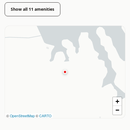
Show all
11
amenities
+
−
©
OpenStreetMap
©
CARTO