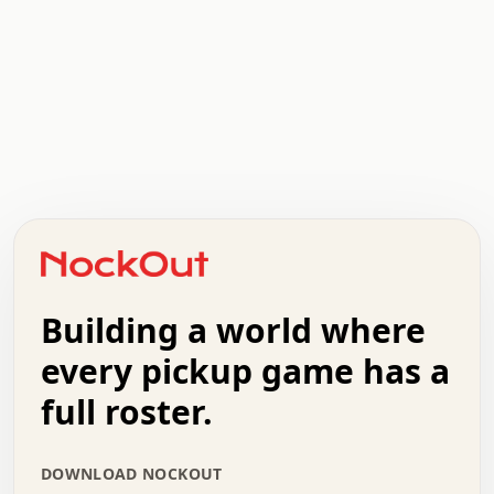
.   .   .   .   .   .   .   .   x   x   .   .   .   .   .
.   .   .   .   .   .   .   .   .   .   .   .   .   .   .
.   .   .   .   o   .   .   .   .   .   +   .   .   .   .
o   .   .   :   .   .   .   .   .   .   x   .   .   +   .
.   +   .   .   .   .   .   .   .   .   .   +   .   .   .
.   .   +   .   .   o   .   .   .   .   .   .   :   .   .
.   .   .   o   .   .   .   .   .   .   .   .   x   .   .
Building a world where
x   .   .   .   .   .   .   .   .   .   .   .   :   .   .
.   .   .   .   .   +   .   .   .   .   .   .   .   +   .
every pickup game has a
.   .   :   .   .   .   .   .   .   .   .   o   .   .   .
full roster.
.   .   .   x   .   .   .   .   .   .   :   .   .   o   .
.   .   .   .   .   :   .   .   .   .   o   .   .   .   .
.   +   .   .   :   .   .   .   .   .   .   .   .   .   x
DOWNLOAD NOCKOUT
.   .   .   .   .   .   .   .   :   .   .   .   .   .   +