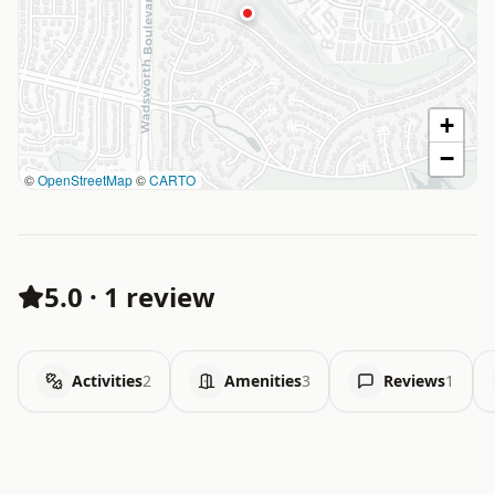
+
−
©
OpenStreetMap
©
CARTO
5.0
·
1 review
Activities
2
Amenities
3
Reviews
1