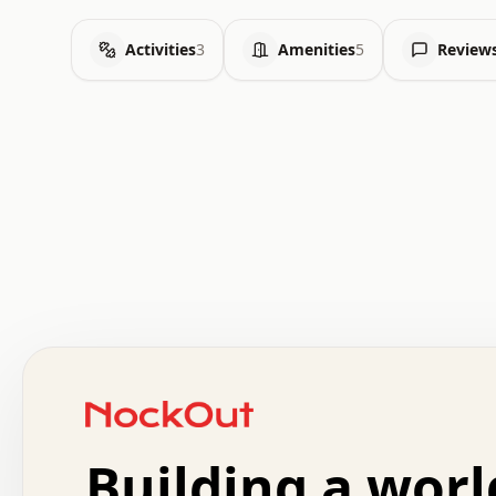
Activities
3
Amenities
5
Review
   .   .   .   .   .   .   .   x   x   .   .   .   .   .
   .   .   .   .   .   .   .   .   .   .   .   .   .   .
   .   .   .   o   .   .   .   .   .   +   .   .   .   .
   .   .   :   .   .   .   .   .   .   x   .   .   +   .
   +   .   .   .   .   .   .   .   .   .   +   .   .   .
   .   +   .   .   o   .   .   .   .   .   .   :   .   .
   .   .   o   .   .   .   .   .   .   .   .   x   .   .
   .   .   .   .   .   .   .   .   .   .   .   :   .   .
Building a worl
   .   .   .   .   +   .   .   .   .   .   .   .   +   .