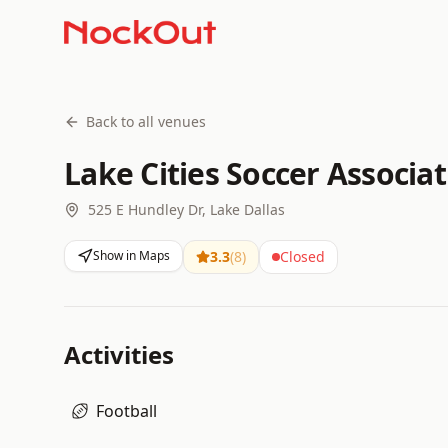
Back to all venues
Lake Cities Soccer Associa
525 E Hundley Dr, Lake Dallas
Show in Maps
3.3
(
8
)
Closed
Activities
Football