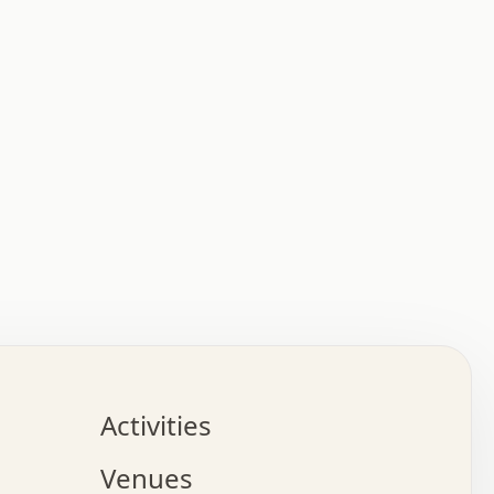
   :   .   .   .   .   .   .   .   .   .   .   .   .   . 
   .   .   :   .   .   +   .   .   o   .   .   x   .   . 
   .   .   .   +   o   .   .   .   .   :   +   .   .   . 
   .   .   .   o   .   .   .   .   .   .   .   .   .   x 
   .   .   +   .   .   .   .   .   .   .   .   .   +   . 
   .   .   .   .   .   .   .   .   x   .   .   .   .   . 
Activities
   o   .   .   .   .   .   .   .   .   x   .   .   .   o 
   .   .   o   .   .   .   x   .   .   .   .   .   .   . 
Venues
   .   .   .   :   .   .   .   x   .   .   .   :   .   . 