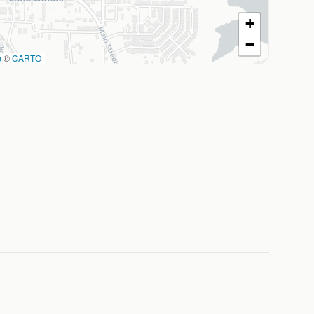
+
−
p
©
CARTO