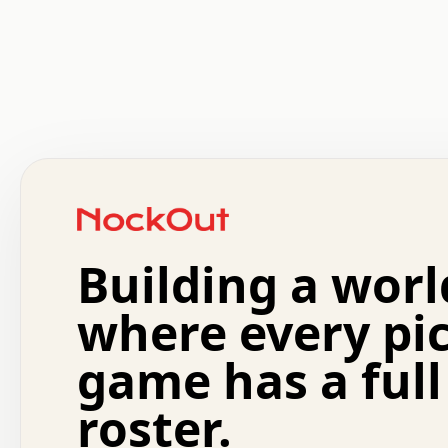
 .   .   .   .   .   .   .   .   x   x   .   .   .   .   
 .   .   .   .   .   .   .   .   .   .   .   .   .   .   
 .   .   .   .   o   .   .   .   .   .   +   .   .   .   
 o   .   .   :   .   .   .   .   .   .   x   .   .   +   
 .   +   .   .   .   .   .   .   .   .   .   +   .   .   
 .   .   +   .   .   o   .   .   .   .   .   .   :   .   
 .   .   .   o   .   .   .   .   .   .   .   .   x   .   
Building a worl
 x   .   .   .   .   .   .   .   .   .   .   .   :   .   
 .   .   .   .   .   +   .   .   .   .   .   .   .   +   
 .   .   :   .   .   .   .   .   .   .   .   o   .   .   
where every pi
 .   .   .   x   .   .   .   .   .   .   :   .   .   o   
 .   .   .   .   .   :   .   .   .   .   o   .   .   .   
game has a full
 .   +   .   .   :   .   .   .   .   .   .   .   .   .   
 .   .   .   .   .   .   .   .   :   .   .   .   .   .   
roster.
 .   .   .   .   .   .   .   .   +   .   .   x   .   .   
 .   .   .   .   .   .   :   +   .   .   .   .   .   o   