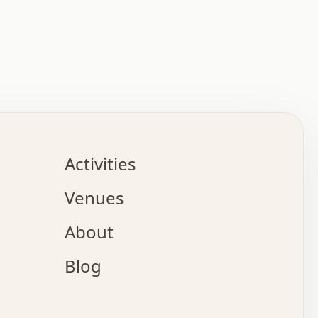
:   :   .   .   .   .   .   .   .   .   .   .   .   .   
.   .   .   :   .   .   +   .   .   o   .   .   x   .   
.   .   .   .   +   o   .   .   .   .   :   +   .   .   
.   .   .   .   o   .   .   .   .   .   .   .   .   .   
.   .   .   +   .   .   .   .   .   .   .   .   .   +   
.   .   .   .   .   .   .   .   .   x   .   .   .   .   
Activities
.   o   .   .   .   .   .   .   .   .   x   .   .   .   
.   .   .   o   .   .   .   x   .   .   .   .   .   .   
Venues
x   .   .   .   :   .   .   .   x   .   .   .   :   .   
o   .   .   .   +   .   .   .   .   .   .   .   .   x   
About
.   .   .   x   .   .   .   .   .   .   :   .   .   .   
.   .   .   .   .   .   +   .   .   .   .   x   .   .   
Blog
.   .   .   .   .   x   .   .   o   .   .   .   .   .   
.   .   .   .   .   .   .   .   .   .   .   .   .   .   
.   x   .   .   .   .   .   +   .   .   x   .   .   .   
.   .   .   .   .   +   o   .   .   .   .   .   x   .   