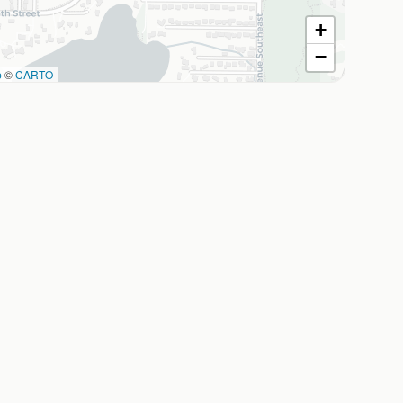
+
−
p
©
CARTO