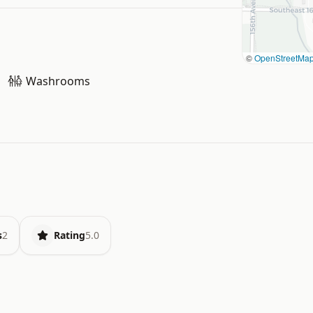
©
OpenStreetMa
Washrooms
s
2
Rating
5.0