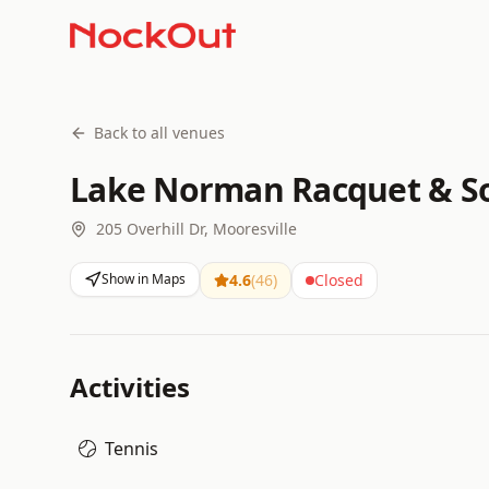
Back to all venues
Lake Norman Racquet & Soc
205 Overhill Dr, Mooresville
Show in Maps
4.6
(
46
)
Closed
Activities
Tennis