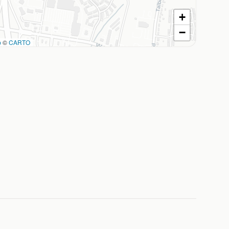
+
−
p
©
CARTO