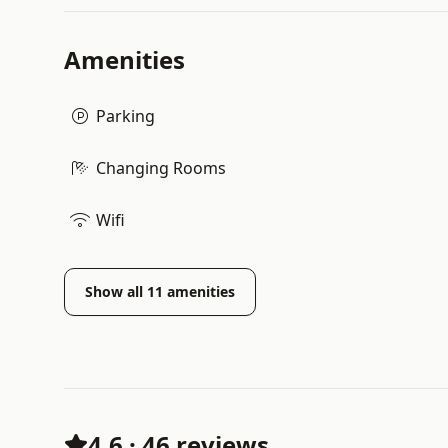
Amenities
Parking
Changing Rooms
Wifi
Show all
11
amenities
4.6
·
46 reviews