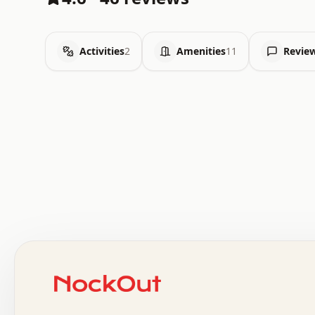
Activities
2
Amenities
11
Revie
 .   .   .   .   .   .   .   .   x   x   .   .   .   .   
 .   .   .   .   .   .   .   .   .   .   .   .   .   .   
 .   .   .   .   o   .   .   .   .   .   +   .   .   .   
 o   .   .   :   .   .   .   .   .   .   x   .   .   +   
 .   +   .   .   .   .   .   .   .   .   .   +   .   .   
 .   .   +   .   .   o   .   .   .   .   .   .   :   .   
 .   .   .   o   .   .   .   .   .   .   .   .   x   .   
 x   .   .   .   .   .   .   .   .   .   .   .   :   .   