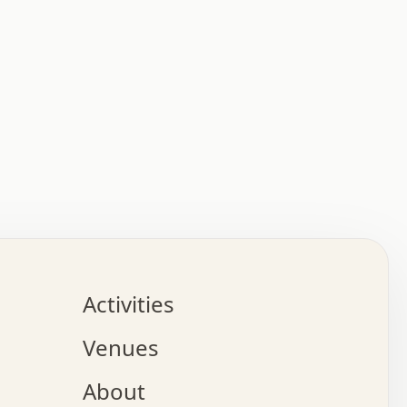
:   :   .   .   .   .   .   .   .   .   .   .   .   .   
.   .   .   :   .   .   +   .   .   o   .   .   x   .   
.   .   .   .   +   o   .   .   .   .   :   +   .   .   
.   .   .   .   o   .   .   .   .   .   .   .   .   .   
.   .   .   +   .   .   .   .   .   .   .   .   .   +   
.   .   .   .   .   .   .   .   .   x   .   .   .   .   
Activities
.   o   .   .   .   .   .   .   .   .   x   .   .   .   
.   .   .   o   .   .   .   x   .   .   .   .   .   .   
Venues
x   .   .   .   :   .   .   .   x   .   .   .   :   .   
o   .   .   .   +   .   .   .   .   .   .   .   .   x   
About
.   .   .   x   .   .   .   .   .   .   :   .   .   .   