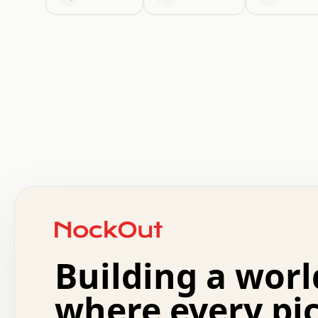
 .   .   .   .   .   .   .   .   x   x   .   .   .   .   
 .   .   .   .   .   .   .   .   .   .   .   .   .   .   
 .   .   .   .   o   .   .   .   .   .   +   .   .   .   
 o   .   .   :   .   .   .   .   .   .   x   .   .   +   
 .   +   .   .   .   .   .   .   .   .   .   +   .   .   
 .   .   +   .   .   o   .   .   .   .   .   .   :   .   
 .   .   .   o   .   .   .   .   .   .   .   .   x   .   
Building a worl
 x   .   .   .   .   .   .   .   .   .   .   .   :   .   
 .   .   .   .   .   +   .   .   .   .   .   .   .   +   
 .   .   :   .   .   .   .   .   .   .   .   o   .   .   
where every pi
 .   .   .   x   .   .   .   .   .   .   :   .   .   o   