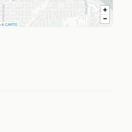
+
−
p
©
CARTO