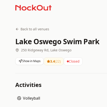
Back to all venues
Lake Oswego Swim Park
250 Ridgeway Rd, Lake Oswego
Show in Maps
3.4
(
22
)
Closed
Activities
Volleyball