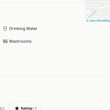
©
OpenStreetMa
Drinking Water
Washrooms
s
22
Rating
3.4