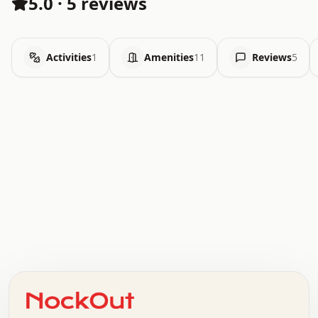
5.0
·
5 reviews
Activities
1
Amenities
11
Reviews
5
.   .   .   .   .   .   .   .   x   x   .   .   .   .   .
.   .   .   .   .   .   .   .   .   .   .   .   .   .   .
.   .   .   .   o   .   .   .   .   .   +   .   .   .   .
o   .   .   :   .   .   .   .   .   .   x   .   .   +   .
.   +   .   .   .   .   .   .   .   .   .   +   .   .   .
.   .   +   .   .   o   .   .   .   .   .   .   :   .   .