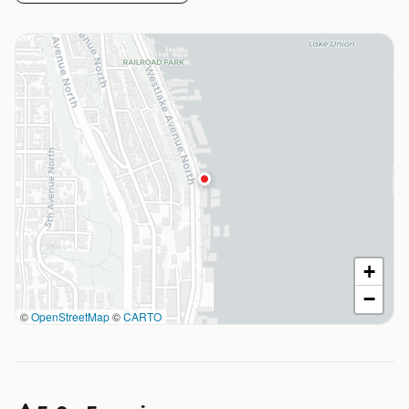
+
−
©
OpenStreetMap
©
CARTO