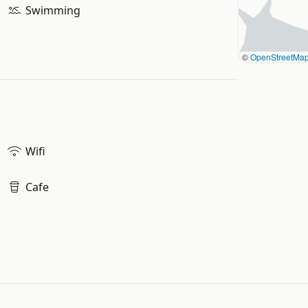
Swimming
©
OpenStreetMa
Wifi
Cafe