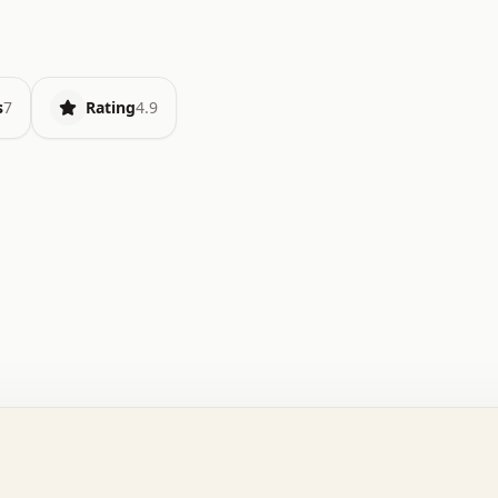
s
7
Rating
4.9
.   o   .   .   .   .   .   +   +   .   .   .   .   .   
.   .   +   .   .   o   .   .   x   .   .   .   .   .   
.   .   :   .   .   .   .   .   .   .   .   .   .   x   
.   .   .   .   .   x   .   .   .   .   .   .   :   .   
.   .   .   .   .   .   .   +   .   .   .   .   .   .   
.   .   x   .   .   .   .   .   .   +   .   .   o   .   