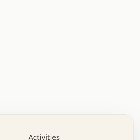
:   :   .   .   .   .   .   .   .   .   .   .   .   .   
.   .   .   :   .   .   +   .   .   o   .   .   x   .   
.   .   .   .   +   o   .   .   .   .   :   +   .   .   
.   .   .   .   o   .   .   .   .   .   .   .   .   .   
.   .   .   +   .   .   .   .   .   .   .   .   .   +   
.   .   .   .   .   .   .   .   .   x   .   .   .   .   
Activities