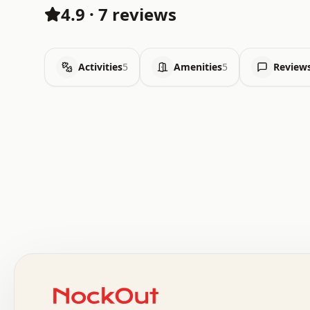
4.9
·
7 reviews
Activities
5
Amenities
5
Review
 .   .   .   .   .   .   .   .   x   x   .   .   .   .   
 .   .   .   .   .   .   .   .   .   .   .   .   .   .   
 .   .   .   .   o   .   .   .   .   .   +   .   .   .   
 o   .   .   :   .   .   .   .   .   .   x   .   .   +   
 .   +   .   .   .   .   .   .   .   .   .   +   .   .   
 .   .   +   .   .   o   .   .   .   .   .   .   :   .   