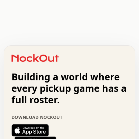
.   .   .   .   .   .   .   .   x   x   .   .   .   .   .
.   .   .   .   .   .   .   .   .   .   .   .   .   .   .
.   .   .   .   o   .   .   .   .   .   +   .   .   .   .
o   .   .   :   .   .   .   .   .   .   x   .   .   +   .
.   +   .   .   .   .   .   .   .   .   .   +   .   .   .
.   .   +   .   .   o   .   .   .   .   .   .   :   .   .
.   .   .   o   .   .   .   .   .   .   .   .   x   .   .
Building a world where
x   .   .   .   .   .   .   .   .   .   .   .   :   .   .
.   .   .   .   .   +   .   .   .   .   .   .   .   +   .
every pickup game has a
.   .   :   .   .   .   .   .   .   .   .   o   .   .   .
full roster.
.   .   .   x   .   .   .   .   .   .   :   .   .   o   .
.   .   .   .   .   :   .   .   .   .   o   .   .   .   .
.   +   .   .   :   .   .   .   .   .   .   .   .   .   x
DOWNLOAD NOCKOUT
.   .   .   .   .   .   .   .   :   .   .   .   .   .   +
.   .   .   .   .   .   .   .   +   .   .   x   .   .   .
.   .   .   .   .   .   :   +   .   .   .   .   .   o   .
.   .   .   .   .   .   .   .   .   .   .   .   .   .   .