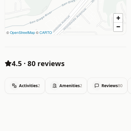
+
−
©
OpenStreetMap
©
CARTO
4.5
·
80 reviews
Activities
2
Amenities
2
Reviews
80