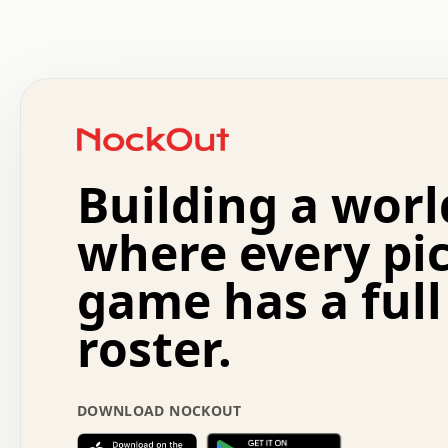
 .   .   .   .   .   .   .   .   x   x   .   .   .   .   
 .   .   .   .   .   .   .   .   .   .   .   .   .   .   
 .   .   .   .   o   .   .   .   .   .   +   .   .   .   
 o   .   .   :   .   .   .   .   .   .   x   .   .   +   
 .   +   .   .   .   .   .   .   .   .   .   +   .   .   
 .   .   +   .   .   o   .   .   .   .   .   .   :   .   
 .   .   .   o   .   .   .   .   .   .   .   .   x   .   
Building a worl
 x   .   .   .   .   .   .   .   .   .   .   .   :   .   
 .   .   .   .   .   +   .   .   .   .   .   .   .   +   
 .   .   :   .   .   .   .   .   .   .   .   o   .   .   
where every pi
 .   .   .   x   .   .   .   .   .   .   :   .   .   o   
 .   .   .   .   .   :   .   .   .   .   o   .   .   .   
game has a full
 .   +   .   .   :   .   .   .   .   .   .   .   .   .   
 .   .   .   .   .   .   .   .   :   .   .   .   .   .   
roster.
 .   .   .   .   .   .   .   .   +   .   .   x   .   .   
 .   .   .   .   .   .   :   +   .   .   .   .   .   o   
 .   .   .   .   .   .   .   .   .   .   .   .   .   .   
 .   .   .   :   o   .   .   .   .   .   .   .   +   .   
DOWNLOAD NOCKOUT
 .   .   o   .   .   .   .   x   .   .   .   .   .   .   
 :   .   .   .   .   .   .   .   .   .   +   .   .   .   