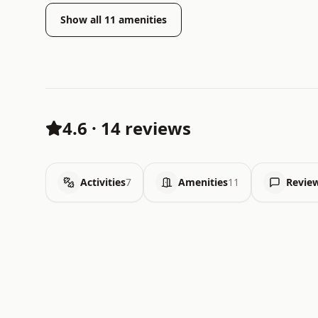
Show all
11
amenities
4.6
·
14 reviews
Activities
7
Amenities
11
Revie