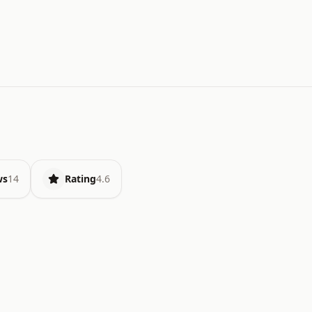
ws
14
Rating
4.6