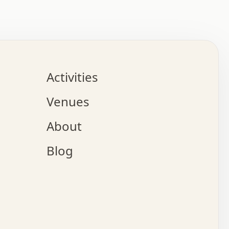
:   :   .   .   .   .   .   .   .   .   .   .   .   .   
.   .   .   :   .   .   +   .   .   o   .   .   x   .   
.   .   .   .   +   o   .   .   .   .   :   +   .   .   
.   .   .   .   o   .   .   .   .   .   .   .   .   .   
.   .   .   +   .   .   .   .   .   .   .   .   .   +   
.   .   .   .   .   .   .   .   .   x   .   .   .   .   
Activities
.   o   .   .   .   .   .   .   .   .   x   .   .   .   
.   .   .   o   .   .   .   x   .   .   .   .   .   .   
Venues
x   .   .   .   :   .   .   .   x   .   .   .   :   .   
o   .   .   .   +   .   .   .   .   .   .   .   .   x   
About
.   .   .   x   .   .   .   .   .   .   :   .   .   .   
.   .   .   .   .   .   +   .   .   .   .   x   .   .   
Blog
.   .   .   .   .   x   .   .   o   .   .   .   .   .   
.   .   .   .   .   .   .   .   .   .   .   .   .   .   
.   x   .   .   .   .   .   +   .   .   x   .   .   .   
.   .   .   .   .   +   o   .   .   .   .   .   x   .   
:   .   .   .   .   .   .   .   .   .   .   :   .   .   
.   +   .   .   .   .   .   .   .   :   .   .   .   .   
.   .   x   .   .   .   .   .   .   .   :   .   .   .   
.   .   x   :   x   .   .   .   .   .   .   .   .   +   