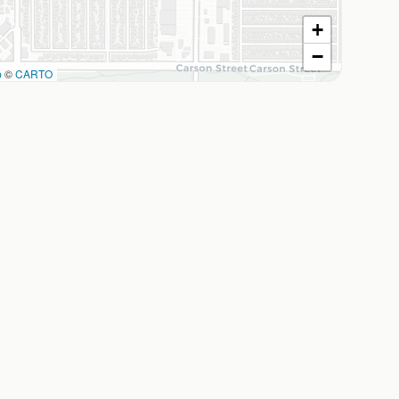
+
−
p
©
CARTO