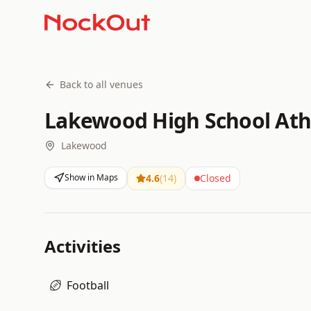
Back to all venues
Lakewood High School Athl
Lakewood
Show in Maps
4.6
(
14
)
Closed
Activities
Football