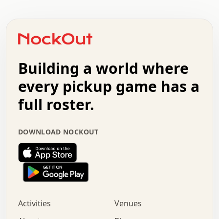
.   .   .   .   .   .   .   .   .   .   .   .   .   .   .
.   .   .   .   o   .   .   .   .   .   +   .   .   .   .
o   .   .   :   .   .   .   .   .   .   x   .   .   +   .
.   +   .   .   .   .   .   .   .   .   .   +   .   .   .
.   .   +   .   .   o   .   .   .   .   .   .   :   .   .
.   .   .   o   .   .   .   .   .   .   .   .   x   .   .
Building a world where
x   .   .   .   .   .   .   .   .   .   .   .   :   .   .
.   .   .   .   .   +   .   .   .   .   .   .   .   +   .
every pickup game has a
.   .   :   .   .   .   .   .   .   .   .   o   .   .   .
full roster.
.   .   .   x   .   .   .   .   .   .   :   .   .   o   .
.   .   .   .   .   :   .   .   .   .   o   .   .   .   .
.   +   .   .   :   .   .   .   .   .   .   .   .   .   x
DOWNLOAD NOCKOUT
.   .   .   .   .   .   .   .   :   .   .   .   .   .   +
.   .   .   .   .   .   .   .   +   .   .   x   .   .   .
.   .   .   .   .   .   :   +   .   .   .   .   .   o   .
.   .   .   .   .   .   .   .   .   .   .   .   .   .   .
.   .   .   :   o   .   .   .   .   .   .   .   +   .   .
.   .   o   .   .   .   .   x   .   .   .   .   .   .   .
:   .   .   .   .   .   .   .   .   .   +   .   .   .   .
Activities
Venues
.   +   .   o   .   .   .   .   o   .   .   .   .   o   .
.   .   .   .   .   x   +   .   .   .   .   .   .   .   .