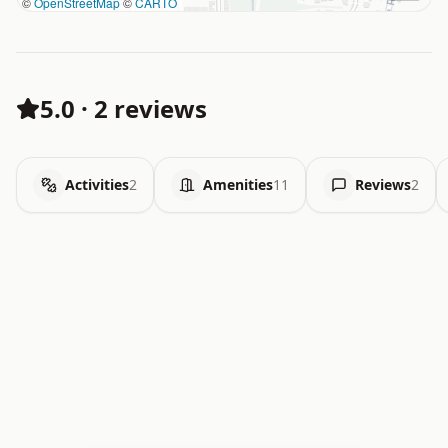
©
OpenStreetMap
©
CARTO
5.0
·
2 reviews
Activities
2
Amenities
11
Reviews
2
.   .   .   .   .   .   .   .   x   x   .   .   .   .   .