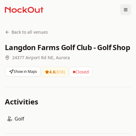
Togg
Back to all venues
Langdon Farms Golf Club - Golf Shop
24377 Airport Rd NE, Aurora
Show in Maps
4.6
(
838
)
Closed
Activities
Golf