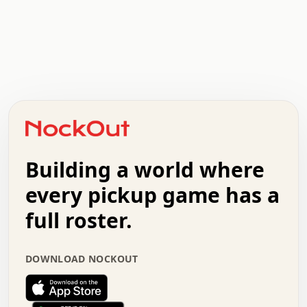
.   .   .   .   .   .   .   .   x   x   .   .   .   .   .
.   .   .   .   .   .   .   .   .   .   .   .   .   .   .
.   .   .   .   o   .   .   .   .   .   +   .   .   .   .
o   .   .   :   .   .   .   .   .   .   x   .   .   +   .
.   +   .   .   .   .   .   .   .   .   .   +   .   .   .
.   .   +   .   .   o   .   .   .   .   .   .   :   .   .
.   .   .   o   .   .   .   .   .   .   .   .   x   .   .
Building a world where
x   .   .   .   .   .   .   .   .   .   .   .   :   .   .
.   .   .   .   .   +   .   .   .   .   .   .   .   +   .
every pickup game has a
.   .   :   .   .   .   .   .   .   .   .   o   .   .   .
full roster.
.   .   .   x   .   .   .   .   .   .   :   .   .   o   .
.   .   .   .   .   :   .   .   .   .   o   .   .   .   .
.   +   .   .   :   .   .   .   .   .   .   .   .   .   x
DOWNLOAD NOCKOUT
.   .   .   .   .   .   .   .   :   .   .   .   .   .   +
.   .   .   .   .   .   .   .   +   .   .   x   .   .   .
.   .   .   .   .   .   :   +   .   .   .   .   .   o   .
.   .   .   .   .   .   .   .   .   .   .   .   .   .   .