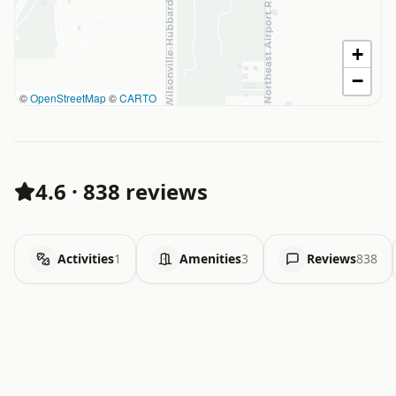
+
−
©
OpenStreetMap
©
CARTO
4.6
·
838 reviews
Activities
1
Amenities
3
Reviews
838