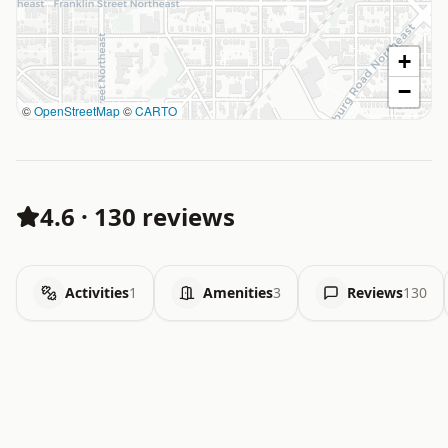
+
−
©
OpenStreetMap
©
CARTO
4.6
·
130 reviews
Activities
1
Amenities
3
Reviews
130