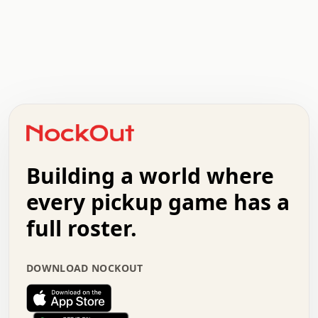
.   .   .   .   .   .   .   .   x   x   .   .   .   .   .
.   .   .   .   .   .   .   .   .   .   .   .   .   .   .
.   .   .   .   o   .   .   .   .   .   +   .   .   .   .
o   .   .   :   .   .   .   .   .   .   x   .   .   +   .
.   +   .   .   .   .   .   .   .   .   .   +   .   .   .
.   .   +   .   .   o   .   .   .   .   .   .   :   .   .
.   .   .   o   .   .   .   .   .   .   .   .   x   .   .
Building a world where
x   .   .   .   .   .   .   .   .   .   .   .   :   .   .
.   .   .   .   .   +   .   .   .   .   .   .   .   +   .
every pickup game has a
.   .   :   .   .   .   .   .   .   .   .   o   .   .   .
full roster.
.   .   .   x   .   .   .   .   .   .   :   .   .   o   .
.   .   .   .   .   :   .   .   .   .   o   .   .   .   .
.   +   .   .   :   .   .   .   .   .   .   .   .   .   x
DOWNLOAD NOCKOUT
.   .   .   .   .   .   .   .   :   .   .   .   .   .   +
.   .   .   .   .   .   .   .   +   .   .   x   .   .   .
.   .   .   .   .   .   :   +   .   .   .   .   .   o   .
.   .   .   .   .   .   .   .   .   .   .   .   .   .   .