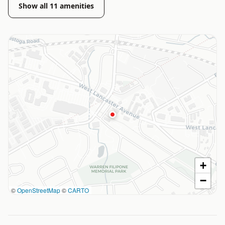
Show all
11
amenities
+
−
©
OpenStreetMap
©
CARTO