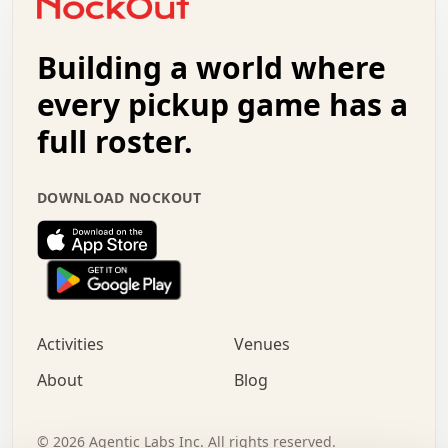
.   +   .   .   .   .   .   .   .   .   .   +   .   .   .
.   .   +   .   .   o   .   .   .   .   .   .   :   .   .
.   .   .   o   .   .   .   .   .   .   .   .   x   .   .
Building a world where
x   .   .   .   .   .   .   .   .   .   .   .   :   .   .
.   .   .   .   .   +   .   .   .   .   .   .   .   +   .
every pickup game has a
.   .   :   .   .   .   .   .   .   .   .   o   .   .   .
full roster.
.   .   .   x   .   .   .   .   .   .   :   .   .   o   .
.   .   .   .   .   :   .   .   .   .   o   .   .   .   .
.   +   .   .   :   .   .   .   .   .   .   .   .   .   x
DOWNLOAD NOCKOUT
.   .   .   .   .   .   .   .   :   .   .   .   .   .   +
.   .   .   .   .   .   .   .   +   .   .   x   .   .   .
.   .   .   .   .   .   :   +   .   .   .   .   .   o   .
.   .   .   .   .   .   .   .   .   .   .   .   .   .   .
.   .   .   :   o   .   .   .   .   .   .   .   +   .   .
.   .   o   .   .   .   .   x   .   .   .   .   .   .   .
:   .   .   .   .   .   .   .   .   .   +   .   .   .   .
Activities
Venues
.   +   .   o   .   .   .   .   o   .   .   .   .   o   .
.   .   .   .   .   x   +   .   .   .   .   .   .   .   .
About
Blog
.   .   +   .   .   .   .   .   .   .   .   :   .   x   .
+   .   .   .   .   .   .   .   .   .   .   .   .   .   .
.   .   .   x   .   o   .   +   .   :   .   .   .   .   .
©
2026
Agentic Labs Inc. All rights reserved.