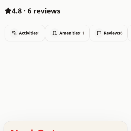
4.8
·
6 reviews
Activities
1
Amenities
11
Reviews
6
.   .   .   .   .   .   .   .   x   x   .   .   .   .   .
.   .   .   .   .   .   .   .   .   .   .   .   .   .   .
.   .   .   .   o   .   .   .   .   .   +   .   .   .   .
o   .   .   :   .   .   .   .   .   .   x   .   .   +   .