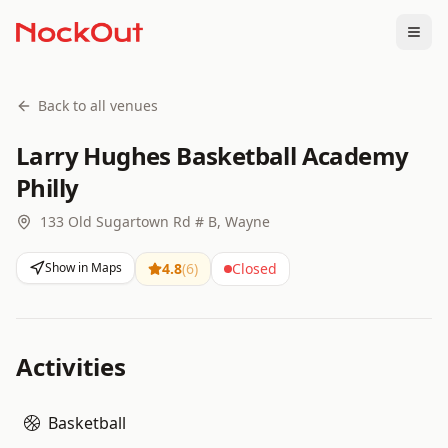
Togg
Back to all venues
Larry Hughes Basketball Academy
Philly
133 Old Sugartown Rd # B, Wayne
Show in Maps
4.8
(
6
)
Closed
Activities
Basketball