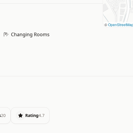
©
OpenStreetMa
Changing Rooms
s
20
Rating
4.7