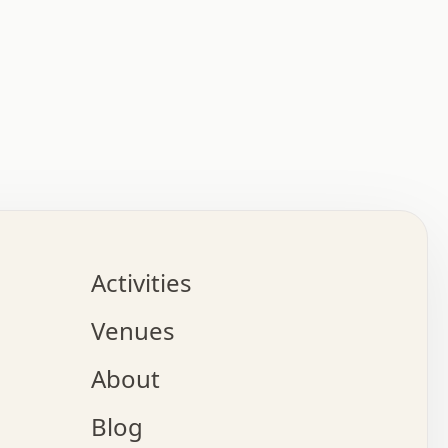
:   :   .   .   .   .   .   .   .   .   .   .   .   .   
.   .   .   :   .   .   +   .   .   o   .   .   x   .   
.   .   .   .   +   o   .   .   .   .   :   +   .   .   
.   .   .   .   o   .   .   .   .   .   .   .   .   .   
.   .   .   +   .   .   .   .   .   .   .   .   .   +   
.   .   .   .   .   .   .   .   .   x   .   .   .   .   
Activities
.   o   .   .   .   .   .   .   .   .   x   .   .   .   
.   .   .   o   .   .   .   x   .   .   .   .   .   .   
Venues
x   .   .   .   :   .   .   .   x   .   .   .   :   .   
o   .   .   .   +   .   .   .   .   .   .   .   .   x   
About
.   .   .   x   .   .   .   .   .   .   :   .   .   .   
.   .   .   .   .   .   +   .   .   .   .   x   .   .   
Blog
.   .   .   .   .   x   .   .   o   .   .   .   .   .   
.   .   .   .   .   .   .   .   .   .   .   .   .   .   