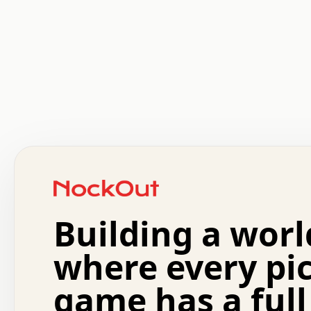
 .   .   .   .   .   .   .   .   x   x   .   .   .   .   
 .   .   .   .   .   .   .   .   .   .   .   .   .   .   
 .   .   .   .   o   .   .   .   .   .   +   .   .   .   
 o   .   .   :   .   .   .   .   .   .   x   .   .   +   
 .   +   .   .   .   .   .   .   .   .   .   +   .   .   
 .   .   +   .   .   o   .   .   .   .   .   .   :   .   
 .   .   .   o   .   .   .   .   .   .   .   .   x   .   
Building a worl
 x   .   .   .   .   .   .   .   .   .   .   .   :   .   
 .   .   .   .   .   +   .   .   .   .   .   .   .   +   
 .   .   :   .   .   .   .   .   .   .   .   o   .   .   
where every pi
 .   .   .   x   .   .   .   .   .   .   :   .   .   o   
 .   .   .   .   .   :   .   .   .   .   o   .   .   .   
game has a full
 .   +   .   .   :   .   .   .   .   .   .   .   .   .   
 .   .   .   .   .   .   .   .   :   .   .   .   .   .   