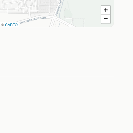
+
−
p
©
CARTO