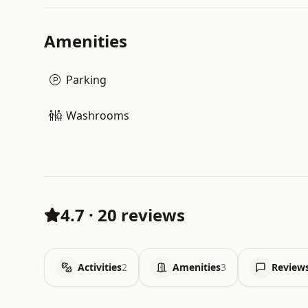
Amenities
Parking
Washrooms
4.7
·
20 reviews
Activities
2
Amenities
3
Review