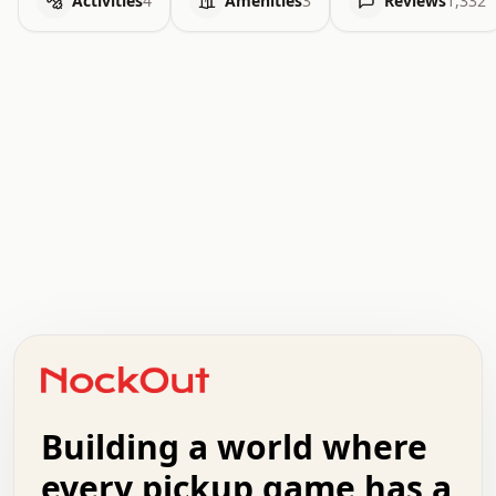
Activities
4
Amenities
3
Reviews
1,332
.   .   .   .   .   .   .   .   x   x   .   .   .   .   .
.   .   .   .   .   .   .   .   .   .   .   .   .   .   .
.   .   .   .   o   .   .   .   .   .   +   .   .   .   .
o   .   .   :   .   .   .   .   .   .   x   .   .   +   .
.   +   .   .   .   .   .   .   .   .   .   +   .   .   .
.   .   +   .   .   o   .   .   .   .   .   .   :   .   .
.   .   .   o   .   .   .   .   .   .   .   .   x   .   .
Building a world where
x   .   .   .   .   .   .   .   .   .   .   .   :   .   .
.   .   .   .   .   +   .   .   .   .   .   .   .   +   .
every pickup game has a