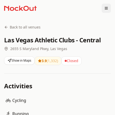
Togg
Back to all venues
Las Vegas Athletic Clubs - Central
2655 S Maryland Pkwy, Las Vegas
Show in Maps
3.9
(
1,332
)
Closed
Activities
Cycling
Running