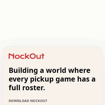
.   .   .   .   .   .   .   .   x   x   .   .   .   .   .
.   .   .   .   .   .   .   .   .   .   .   .   .   .   .
.   .   .   .   o   .   .   .   .   .   +   .   .   .   .
o   .   .   :   .   .   .   .   .   .   x   .   .   +   .
.   +   .   .   .   .   .   .   .   .   .   +   .   .   .
.   .   +   .   .   o   .   .   .   .   .   .   :   .   .
.   .   .   o   .   .   .   .   .   .   .   .   x   .   .
Building a world where
x   .   .   .   .   .   .   .   .   .   .   .   :   .   .
.   .   .   .   .   +   .   .   .   .   .   .   .   +   .
every pickup game has a
.   .   :   .   .   .   .   .   .   .   .   o   .   .   .
full roster.
.   .   .   x   .   .   .   .   .   .   :   .   .   o   .
.   .   .   .   .   :   .   .   .   .   o   .   .   .   .
.   +   .   .   :   .   .   .   .   .   .   .   .   .   x
DOWNLOAD NOCKOUT
.   .   .   .   .   .   .   .   :   .   .   .   .   .   +