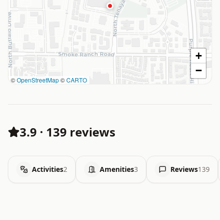
+
−
©
OpenStreetMap
©
CARTO
3.9
·
139 reviews
Activities
2
Amenities
3
Reviews
139