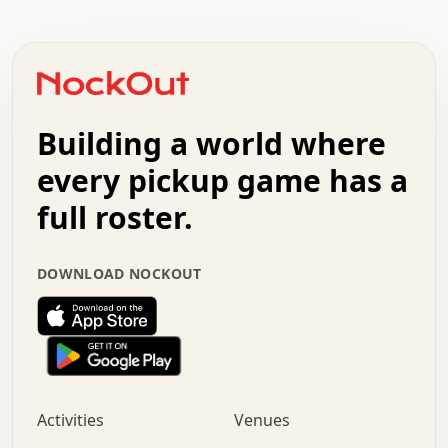
.   .   .   .   .   .   .   .   .   .   .   .   .   .   .
.   .   .   .   o   .   .   .   .   .   +   .   .   .   .
o   .   .   :   .   .   .   .   .   .   x   .   .   +   .
.   +   .   .   .   .   .   .   .   .   .   +   .   .   .
.   .   +   .   .   o   .   .   .   .   .   .   :   .   .
.   .   .   o   .   .   .   .   .   .   .   .   x   .   .
Building a world where
x   .   .   .   .   .   .   .   .   .   .   .   :   .   .
.   .   .   .   .   +   .   .   .   .   .   .   .   +   .
every pickup game has a
.   .   :   .   .   .   .   .   .   .   .   o   .   .   .
full roster.
.   .   .   x   .   .   .   .   .   .   :   .   .   o   .
.   .   .   .   .   :   .   .   .   .   o   .   .   .   .
.   +   .   .   :   .   .   .   .   .   .   .   .   .   x
DOWNLOAD NOCKOUT
.   .   .   .   .   .   .   .   :   .   .   .   .   .   +
.   .   .   .   .   .   .   .   +   .   .   x   .   .   .
.   .   .   .   .   .   :   +   .   .   .   .   .   o   .
.   .   .   .   .   .   .   .   .   .   .   .   .   .   .
.   .   .   :   o   .   .   .   .   .   .   .   +   .   .
.   .   o   .   .   .   .   x   .   .   .   .   .   .   .
:   .   .   .   .   .   .   .   .   .   +   .   .   .   .
Activities
Venues
.   +   .   o   .   .   .   .   o   .   .   .   .   o   .
.   .   .   .   .   x   +   .   .   .   .   .   .   .   .