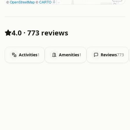
©
OpenStreetMap
©
CARTO
4.0
·
773 reviews
Activities
1
Amenities
1
Reviews
773
.   .   .   .   .   .   .   .   x   x   .   .   .   .   .