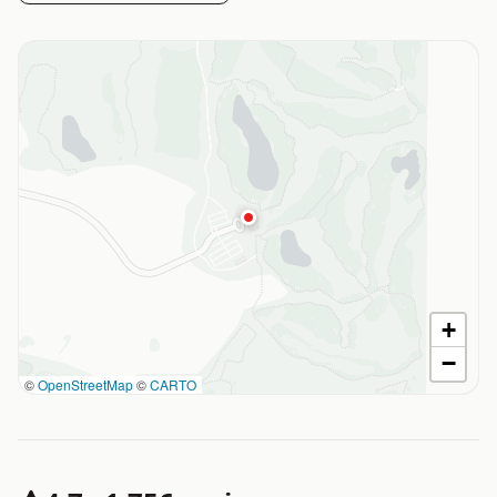
+
−
©
OpenStreetMap
©
CARTO