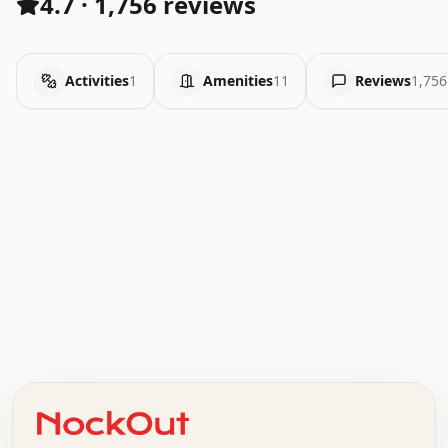
4.7
·
1,756 reviews
Activities
1
Amenities
11
Reviews
1,756
.   .   .   .   .   .   .   .   x   x   .   .   .   .   .
.   .   .   .   .   .   .   .   .   .   .   .   .   .   .
.   .   .   .   o   .   .   .   .   .   +   .   .   .   .
o   .   .   :   .   .   .   .   .   .   x   .   .   +   .
.   +   .   .   .   .   .   .   .   .   .   +   .   .   .
.   .   +   .   .   o   .   .   .   .   .   .   :   .   .