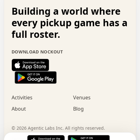
.   .   .   o   .   .   .   .   .   .   .   .   x   .   .
Building a world where
x   .   .   .   .   .   .   .   .   .   .   .   :   .   .
.   .   .   .   .   +   .   .   .   .   .   .   .   +   .
every pickup game has a
.   .   :   .   .   .   .   .   .   .   .   o   .   .   .
full roster.
.   .   .   x   .   .   .   .   .   .   :   .   .   o   .
.   .   .   .   .   :   .   .   .   .   o   .   .   .   .
.   +   .   .   :   .   .   .   .   .   .   .   .   .   x
DOWNLOAD NOCKOUT
.   .   .   .   .   .   .   .   :   .   .   .   .   .   +
.   .   .   .   .   .   .   .   +   .   .   x   .   .   .
.   .   .   .   .   .   :   +   .   .   .   .   .   o   .
.   .   .   .   .   .   .   .   .   .   .   .   .   .   .
.   .   .   :   o   .   .   .   .   .   .   .   +   .   .
.   .   o   .   .   .   .   x   .   .   .   .   .   .   .
:   .   .   .   .   .   .   .   .   .   +   .   .   .   .
Activities
Venues
.   +   .   o   .   .   .   .   o   .   .   .   .   o   .
.   .   .   .   .   x   +   .   .   .   .   .   .   .   .
About
Blog
.   .   +   .   .   .   .   .   .   .   .   :   .   x   .
+   .   .   .   .   .   .   .   .   .   .   .   .   .   .
.   .   .   x   .   o   .   +   .   :   .   .   .   .   .
©
2026
Agentic Labs Inc. All rights reserved.
.   .   .   .   .   .   .   .   .   .   .   .   .   .   
Terms of Service
Privacy Policy