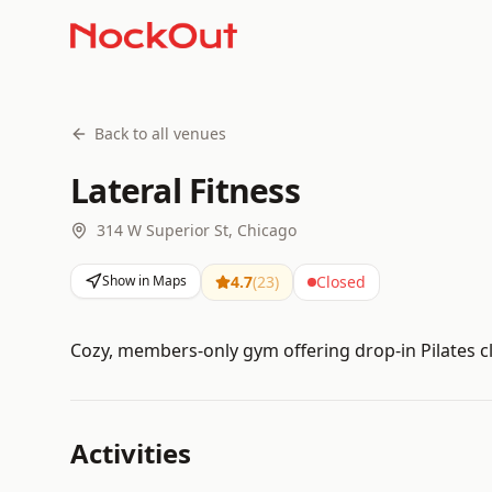
Back to all venues
Lateral Fitness
314 W Superior St, Chicago
Show in Maps
4.7
(
23
)
Closed
Cozy, members-only gym offering drop-in Pilates cl
Activities