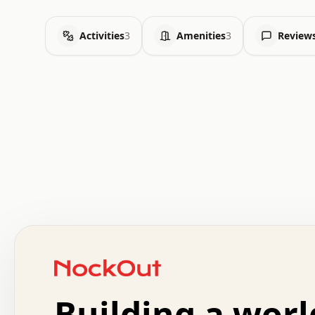
Activities
3
Amenities
3
Review
 .   .   .   .   .   .   .   .   x   x   .   .   .   .   
 .   .   .   .   .   .   .   .   .   .   .   .   .   .   
 .   .   .   .   o   .   .   .   .   .   +   .   .   .   
 o   .   .   :   .   .   .   .   .   .   x   .   .   +   
 .   +   .   .   .   .   .   .   .   .   .   +   .   .   
 .   .   +   .   .   o   .   .   .   .   .   .   :   .   
 .   .   .   o   .   .   .   .   .   .   .   .   x   .   
Building a worl
 x   .   .   .   .   .   .   .   .   .   .   .   :   .   
 .   .   .   .   .   +   .   .   .   .   .   .   .   +   