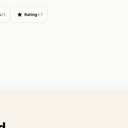
s
23
Rating
4.7
.   o   .   .   .   .   .   +   +   .   .   .   .   .   
.   .   +   .   .   o   .   .   x   .   .   .   .   .   
.   .   :   .   .   .   .   .   .   .   .   .   .   x   
.   .   .   .   .   x   .   .   .   .   .   .   :   .   
.   .   .   .   .   .   .   +   .   .   .   .   .   .   
.   .   x   .   .   .   .   .   .   +   .   .   o   .   
.   .   o   .   .   .   .   .   .   .   .   x   .   .   
d
.   .   +   .   .   .   .   .   .   :   .   .   .   +   
.   .   .   .   .   .   .   +   .   .   :   .   .   .   