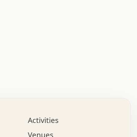
:   :   .   .   .   .   .   .   .   .   .   .   .   .   
.   .   .   :   .   .   +   .   .   o   .   .   x   .   
.   .   .   .   +   o   .   .   .   .   :   +   .   .   
.   .   .   .   o   .   .   .   .   .   .   .   .   .   
.   .   .   +   .   .   .   .   .   .   .   .   .   +   
.   .   .   .   .   .   .   .   .   x   .   .   .   .   
Activities
.   o   .   .   .   .   .   .   .   .   x   .   .   .   
.   .   .   o   .   .   .   x   .   .   .   .   .   .   
Venues
x   .   .   .   :   .   .   .   x   .   .   .   :   .   