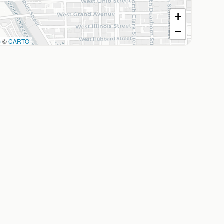
+
−
p
©
CARTO