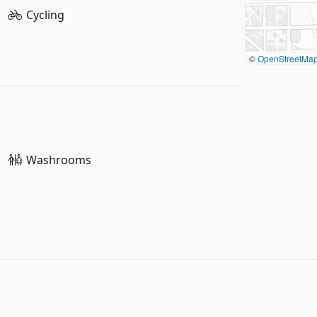
Cycling
©
OpenStreetMa
Washrooms