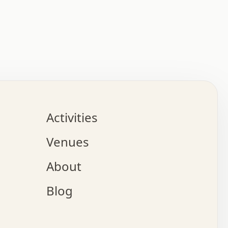
:   :   .   .   .   .   .   .   .   .   .   .   .   .   
.   .   .   :   .   .   +   .   .   o   .   .   x   .   
.   .   .   .   +   o   .   .   .   .   :   +   .   .   
.   .   .   .   o   .   .   .   .   .   .   .   .   .   
.   .   .   +   .   .   .   .   .   .   .   .   .   +   
.   .   .   .   .   .   .   .   .   x   .   .   .   .   
Activities
.   o   .   .   .   .   .   .   .   .   x   .   .   .   
.   .   .   o   .   .   .   x   .   .   .   .   .   .   
Venues
x   .   .   .   :   .   .   .   x   .   .   .   :   .   
o   .   .   .   +   .   .   .   .   .   .   .   .   x   
About
.   .   .   x   .   .   .   .   .   .   :   .   .   .   
.   .   .   .   .   .   +   .   .   .   .   x   .   .   
Blog
.   .   .   .   .   x   .   .   o   .   .   .   .   .   
.   .   .   .   .   .   .   .   .   .   .   .   .   .   
.   x   .   .   .   .   .   +   .   .   x   .   .   .   
.   .   .   .   .   +   o   .   .   .   .   .   x   .   