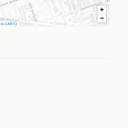
+
−
p
©
CARTO