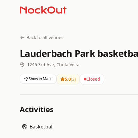
Back to all venues
Lauderbach Park basketbal
1246 3rd Ave, Chula Vista
Show in Maps
5.0
(
2
)
Closed
Activities
Basketball