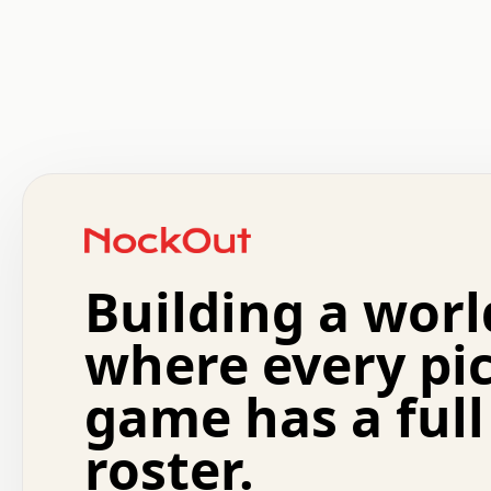
 .   .   .   .   .   .   .   .   x   x   .   .   .   .   
 .   .   .   .   .   .   .   .   .   .   .   .   .   .   
 .   .   .   .   o   .   .   .   .   .   +   .   .   .   
 o   .   .   :   .   .   .   .   .   .   x   .   .   +   
 .   +   .   .   .   .   .   .   .   .   .   +   .   .   
 .   .   +   .   .   o   .   .   .   .   .   .   :   .   
 .   .   .   o   .   .   .   .   .   .   .   .   x   .   
Building a worl
 x   .   .   .   .   .   .   .   .   .   .   .   :   .   
 .   .   .   .   .   +   .   .   .   .   .   .   .   +   
 .   .   :   .   .   .   .   .   .   .   .   o   .   .   
where every pi
 .   .   .   x   .   .   .   .   .   .   :   .   .   o   
 .   .   .   .   .   :   .   .   .   .   o   .   .   .   
game has a full
 .   +   .   .   :   .   .   .   .   .   .   .   .   .   
 .   .   .   .   .   .   .   .   :   .   .   .   .   .   
roster.
 .   .   .   .   .   .   .   .   +   .   .   x   .   .   
 .   .   .   .   .   .   :   +   .   .   .   .   .   o   