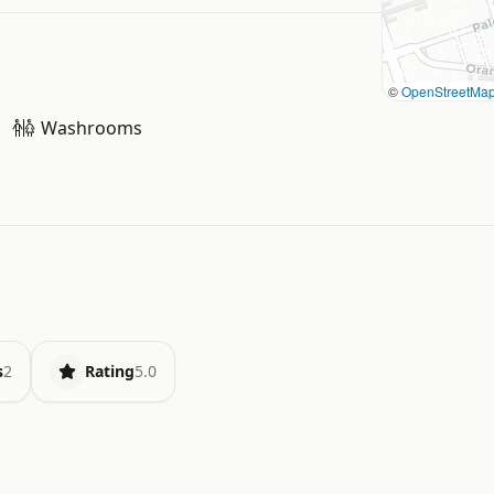
©
OpenStreetMa
Washrooms
s
2
Rating
5.0