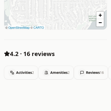
+
−
©
OpenStreetMap
©
CARTO
4.2
·
16 reviews
Activities
2
Amenities
2
Reviews
16