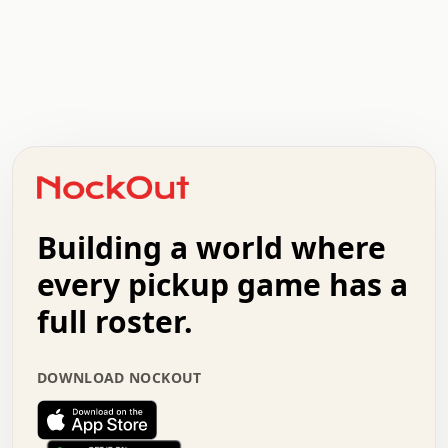
.   .   .   .   .   .   .   .   x   x   .   .   .   .   .
.   .   .   .   .   .   .   .   .   .   .   .   .   .   .
.   .   .   .   o   .   .   .   .   .   +   .   .   .   .
o   .   .   :   .   .   .   .   .   .   x   .   .   +   .
.   +   .   .   .   .   .   .   .   .   .   +   .   .   .
.   .   +   .   .   o   .   .   .   .   .   .   :   .   .
.   .   .   o   .   .   .   .   .   .   .   .   x   .   .
Building a world where
x   .   .   .   .   .   .   .   .   .   .   .   :   .   .
.   .   .   .   .   +   .   .   .   .   .   .   .   +   .
every pickup game has a
.   .   :   .   .   .   .   .   .   .   .   o   .   .   .
full roster.
.   .   .   x   .   .   .   .   .   .   :   .   .   o   .
.   .   .   .   .   :   .   .   .   .   o   .   .   .   .
.   +   .   .   :   .   .   .   .   .   .   .   .   .   x
DOWNLOAD NOCKOUT
.   .   .   .   .   .   .   .   :   .   .   .   .   .   +
.   .   .   .   .   .   .   .   +   .   .   x   .   .   .
.   .   .   .   .   .   :   +   .   .   .   .   .   o   .
.   .   .   .   .   .   .   .   .   .   .   .   .   .   .