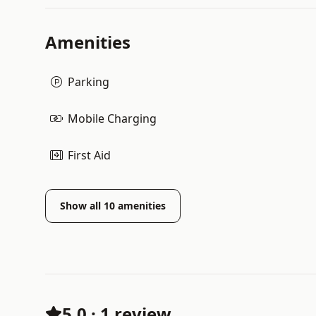
Amenities
Parking
Mobile Charging
First Aid
Show all
10
amenities
5.0
·
1 review