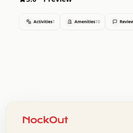
Activities
1
Amenities
10
Revie
 .   .   .   .   .   .   .   .   x   x   .   .   .   .   
 .   .   .   .   .   .   .   .   .   .   .   .   .   .   
 .   .   .   .   o   .   .   .   .   .   +   .   .   .   
 o   .   .   :   .   .   .   .   .   .   x   .   .   +   
 .   +   .   .   .   .   .   .   .   .   .   +   .   .   
 .   .   +   .   .   o   .   .   .   .   .   .   :   .   
 .   .   .   o   .   .   .   .   .   .   .   .   x   .   
 x   .   .   .   .   .   .   .   .   .   .   .   :   .   