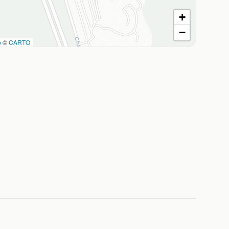
+
−
p
©
CARTO