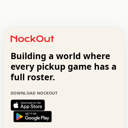
.   .   .   .   .   .   .   .   x   x   .   .   .   .   .
.   .   .   .   .   .   .   .   .   .   .   .   .   .   .
.   .   .   .   o   .   .   .   .   .   +   .   .   .   .
o   .   .   :   .   .   .   .   .   .   x   .   .   +   .
.   +   .   .   .   .   .   .   .   .   .   +   .   .   .
.   .   +   .   .   o   .   .   .   .   .   .   :   .   .
.   .   .   o   .   .   .   .   .   .   .   .   x   .   .
Building a world where
x   .   .   .   .   .   .   .   .   .   .   .   :   .   .
.   .   .   .   .   +   .   .   .   .   .   .   .   +   .
every pickup game has a
.   .   :   .   .   .   .   .   .   .   .   o   .   .   .
full roster.
.   .   .   x   .   .   .   .   .   .   :   .   .   o   .
.   .   .   .   .   :   .   .   .   .   o   .   .   .   .
.   +   .   .   :   .   .   .   .   .   .   .   .   .   x
DOWNLOAD NOCKOUT
.   .   .   .   .   .   .   .   :   .   .   .   .   .   +
.   .   .   .   .   .   .   .   +   .   .   x   .   .   .
.   .   .   .   .   .   :   +   .   .   .   .   .   o   .
.   .   .   .   .   .   .   .   .   .   .   .   .   .   .
.   .   .   :   o   .   .   .   .   .   .   .   +   .   .
.   .   o   .   .   .   .   x   .   .   .   .   .   .   .