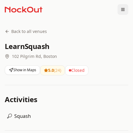
Togg
Back to all venues
LearnSquash
102 Pilgrim Rd, Boston
Show in Maps
5.0
(
24
)
Closed
Activities
Squash