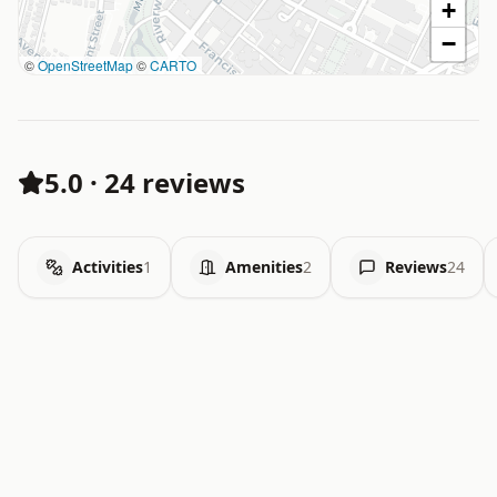
+
−
©
OpenStreetMap
©
CARTO
5.0
·
24 reviews
Activities
1
Amenities
2
Reviews
24