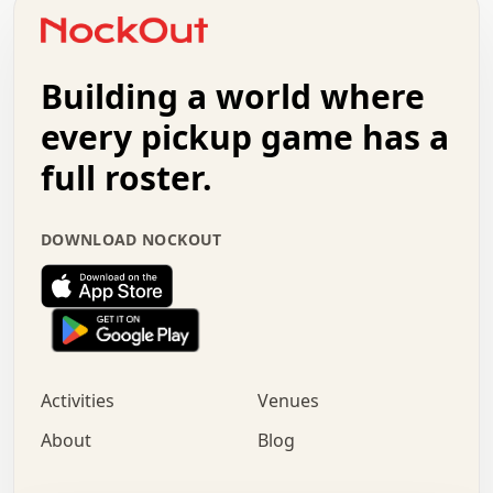
o   .   .   :   .   .   .   .   .   .   x   .   .   +   .
.   +   .   .   .   .   .   .   .   .   .   +   .   .   .
.   .   +   .   .   o   .   .   .   .   .   .   :   .   .
.   .   .   o   .   .   .   .   .   .   .   .   x   .   .
Building a world where
x   .   .   .   .   .   .   .   .   .   .   .   :   .   .
.   .   .   .   .   +   .   .   .   .   .   .   .   +   .
every pickup game has a
.   .   :   .   .   .   .   .   .   .   .   o   .   .   .
full roster.
.   .   .   x   .   .   .   .   .   .   :   .   .   o   .
.   .   .   .   .   :   .   .   .   .   o   .   .   .   .
.   +   .   .   :   .   .   .   .   .   .   .   .   .   x
DOWNLOAD NOCKOUT
.   .   .   .   .   .   .   .   :   .   .   .   .   .   +
.   .   .   .   .   .   .   .   +   .   .   x   .   .   .
.   .   .   .   .   .   :   +   .   .   .   .   .   o   .
.   .   .   .   .   .   .   .   .   .   .   .   .   .   .
.   .   .   :   o   .   .   .   .   .   .   .   +   .   .
.   .   o   .   .   .   .   x   .   .   .   .   .   .   .
:   .   .   .   .   .   .   .   .   .   +   .   .   .   .
Activities
Venues
.   +   .   o   .   .   .   .   o   .   .   .   .   o   .
.   .   .   .   .   x   +   .   .   .   .   .   .   .   .
About
Blog
.   .   +   .   .   .   .   .   .   .   .   :   .   x   .
+   .   .   .   .   .   .   .   .   .   .   .   .   .   .
.   .   .   x   .   o   .   +   .   :   .   .   .   .   .