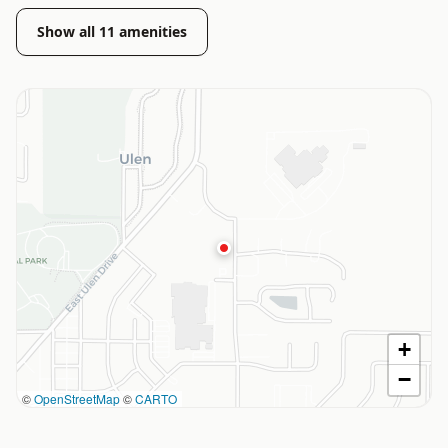
Show all
11
amenities
+
−
©
OpenStreetMap
©
CARTO