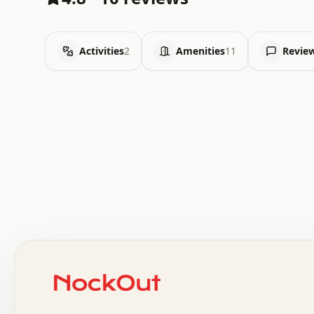
Activities
2
Amenities
11
Revie
 .   .   .   .   .   .   .   .   x   x   .   .   .   .   
 .   .   .   .   .   .   .   .   .   .   .   .   .   .   
 .   .   .   .   o   .   .   .   .   .   +   .   .   .   
 o   .   .   :   .   .   .   .   .   .   x   .   .   +   
 .   +   .   .   .   .   .   .   .   .   .   +   .   .   
 .   .   +   .   .   o   .   .   .   .   .   .   :   .   
 .   .   .   o   .   .   .   .   .   .   .   .   x   .   
 x   .   .   .   .   .   .   .   .   .   .   .   :   .   