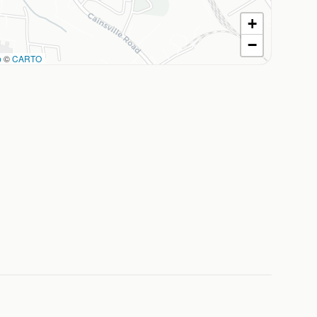
+
−
p
©
CARTO