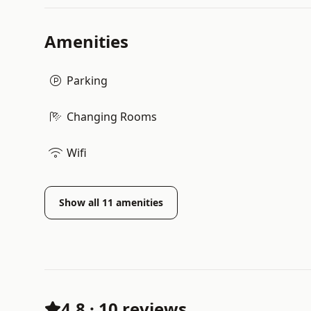
Amenities
Parking
Changing Rooms
Wifi
Show all
11
amenities
4.8
·
10 reviews