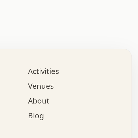
:   :   .   .   .   .   .   .   .   .   .   .   .   .   
.   .   .   :   .   .   +   .   .   o   .   .   x   .   
.   .   .   .   +   o   .   .   .   .   :   +   .   .   
.   .   .   .   o   .   .   .   .   .   .   .   .   .   
.   .   .   +   .   .   .   .   .   .   .   .   .   +   
.   .   .   .   .   .   .   .   .   x   .   .   .   .   
Activities
.   o   .   .   .   .   .   .   .   .   x   .   .   .   
.   .   .   o   .   .   .   x   .   .   .   .   .   .   
Venues
x   .   .   .   :   .   .   .   x   .   .   .   :   .   
o   .   .   .   +   .   .   .   .   .   .   .   .   x   
About
.   .   .   x   .   .   .   .   .   .   :   .   .   .   
.   .   .   .   .   .   +   .   .   .   .   x   .   .   
Blog
.   .   .   .   .   x   .   .   o   .   .   .   .   .   
.   .   .   .   .   .   .   .   .   .   .   .   .   .   
.   x   .   .   .   .   .   +   .   .   x   .   .   .   
.   .   .   .   .   +   o   .   .   .   .   .   x   .   