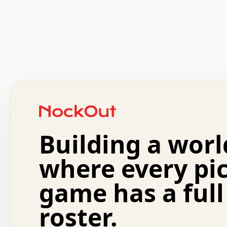
 .   .   .   .   .   .   .   .   x   x   .   .   .   .   
 .   .   .   .   .   .   .   .   .   .   .   .   .   .   
 .   .   .   .   o   .   .   .   .   .   +   .   .   .   
 o   .   .   :   .   .   .   .   .   .   x   .   .   +   
 .   +   .   .   .   .   .   .   .   .   .   +   .   .   
 .   .   +   .   .   o   .   .   .   .   .   .   :   .   
 .   .   .   o   .   .   .   .   .   .   .   .   x   .   
Building a worl
 x   .   .   .   .   .   .   .   .   .   .   .   :   .   
 .   .   .   .   .   +   .   .   .   .   .   .   .   +   
 .   .   :   .   .   .   .   .   .   .   .   o   .   .   
where every pi
 .   .   .   x   .   .   .   .   .   .   :   .   .   o   
 .   .   .   .   .   :   .   .   .   .   o   .   .   .   
game has a full
 .   +   .   .   :   .   .   .   .   .   .   .   .   .   
 .   .   .   .   .   .   .   .   :   .   .   .   .   .   
roster.
 .   .   .   .   .   .   .   .   +   .   .   x   .   .   
 .   .   .   .   .   .   :   +   .   .   .   .   .   o   