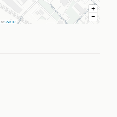
+
−
p
©
CARTO