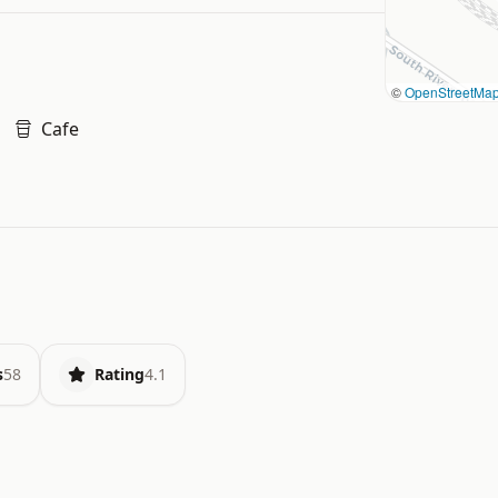
©
OpenStreetMa
Cafe
s
58
Rating
4.1