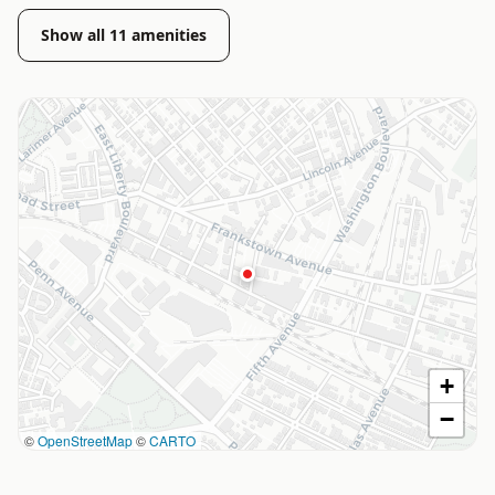
Show all
11
amenities
+
−
©
OpenStreetMap
©
CARTO