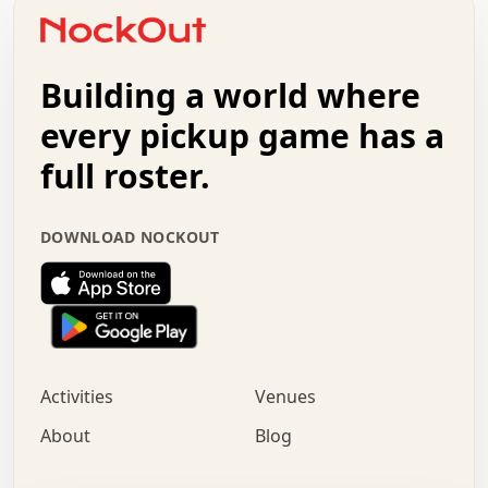
o   .   .   :   .   .   .   .   .   .   x   .   .   +   .
.   +   .   .   .   .   .   .   .   .   .   +   .   .   .
.   .   +   .   .   o   .   .   .   .   .   .   :   .   .
.   .   .   o   .   .   .   .   .   .   .   .   x   .   .
Building a world where
x   .   .   .   .   .   .   .   .   .   .   .   :   .   .
.   .   .   .   .   +   .   .   .   .   .   .   .   +   .
every pickup game has a
.   .   :   .   .   .   .   .   .   .   .   o   .   .   .
full roster.
.   .   .   x   .   .   .   .   .   .   :   .   .   o   .
.   .   .   .   .   :   .   .   .   .   o   .   .   .   .
.   +   .   .   :   .   .   .   .   .   .   .   .   .   x
DOWNLOAD NOCKOUT
.   .   .   .   .   .   .   .   :   .   .   .   .   .   +
.   .   .   .   .   .   .   .   +   .   .   x   .   .   .
.   .   .   .   .   .   :   +   .   .   .   .   .   o   .
.   .   .   .   .   .   .   .   .   .   .   .   .   .   .
.   .   .   :   o   .   .   .   .   .   .   .   +   .   .
.   .   o   .   .   .   .   x   .   .   .   .   .   .   .
:   .   .   .   .   .   .   .   .   .   +   .   .   .   .
Activities
Venues
.   +   .   o   .   .   .   .   o   .   .   .   .   o   .
.   .   .   .   .   x   +   .   .   .   .   .   .   .   .
About
Blog
.   .   +   .   .   .   .   .   .   .   .   :   .   x   .
+   .   .   .   .   .   .   .   .   .   .   .   .   .   .
.   .   .   x   .   o   .   +   .   :   .   .   .   .   .