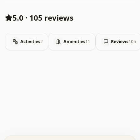
5.0
·
105 reviews
Activities
2
Amenities
11
Reviews
105
.   .   .   .   .   .   .   .   x   x   .   .   .   .   .
.   .   .   .   .   .   .   .   .   .   .   .   .   .   .
.   .   .   .   o   .   .   .   .   .   +   .   .   .   .