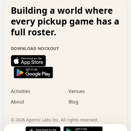
.   .   .   o   .   .   .   .   .   .   .   .   x   .   .
Building a world where
x   .   .   .   .   .   .   .   .   .   .   .   :   .   .
.   .   .   .   .   +   .   .   .   .   .   .   .   +   .
every pickup game has a
.   .   :   .   .   .   .   .   .   .   .   o   .   .   .
full roster.
.   .   .   x   .   .   .   .   .   .   :   .   .   o   .
.   .   .   .   .   :   .   .   .   .   o   .   .   .   .
.   +   .   .   :   .   .   .   .   .   .   .   .   .   x
DOWNLOAD NOCKOUT
.   .   .   .   .   .   .   .   :   .   .   .   .   .   +
.   .   .   .   .   .   .   .   +   .   .   x   .   .   .
.   .   .   .   .   .   :   +   .   .   .   .   .   o   .
.   .   .   .   .   .   .   .   .   .   .   .   .   .   .
.   .   .   :   o   .   .   .   .   .   .   .   +   .   .
.   .   o   .   .   .   .   x   .   .   .   .   .   .   .
:   .   .   .   .   .   .   .   .   .   +   .   .   .   .
Activities
Venues
.   +   .   o   .   .   .   .   o   .   .   .   .   o   .
.   .   .   .   .   x   +   .   .   .   .   .   .   .   .
About
Blog
.   .   +   .   .   .   .   .   .   .   .   :   .   x   .
+   .   .   .   .   .   .   .   .   .   .   .   .   .   .
.   .   .   x   .   o   .   +   .   :   .   .   .   .   .
©
2026
Agentic Labs Inc. All rights reserved.
.   .   .   .   .   .   .   .   .   .   .   .   .   .   
Terms of Service
Privacy Policy