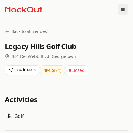
Togg
Back to all venues
Legacy Hills Golf Club
301 Del Webb Blvd, Georgetown
Show in Maps
4.5
(
94
)
Closed
Activities
Golf