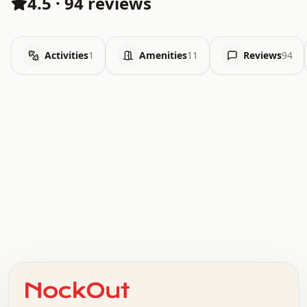
4.5
·
94 reviews
Activities
1
Amenities
11
Reviews
94
.   .   .   .   .   .   .   .   x   x   .   .   .   .   .
.   .   .   .   .   .   .   .   .   .   .   .   .   .   .
.   .   .   .   o   .   .   .   .   .   +   .   .   .   .
o   .   .   :   .   .   .   .   .   .   x   .   .   +   .
.   +   .   .   .   .   .   .   .   .   .   +   .   .   .
.   .   +   .   .   o   .   .   .   .   .   .   :   .   .