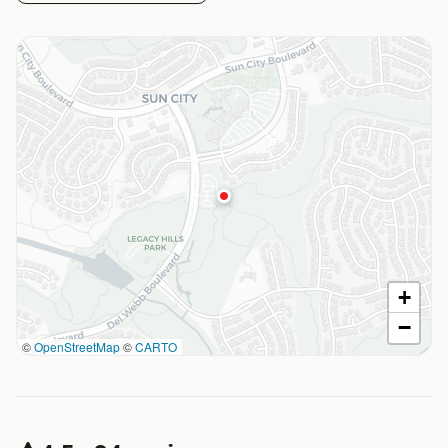
+
−
©
OpenStreetMap
©
CARTO