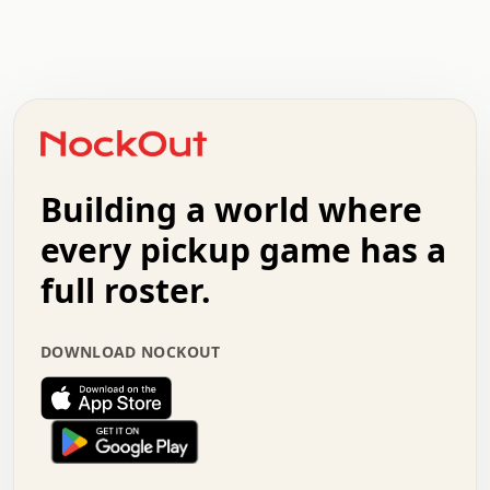
.   .   .   .   .   .   .   .   x   x   .   .   .   .   .
.   .   .   .   .   .   .   .   .   .   .   .   .   .   .
.   .   .   .   o   .   .   .   .   .   +   .   .   .   .
o   .   .   :   .   .   .   .   .   .   x   .   .   +   .
.   +   .   .   .   .   .   .   .   .   .   +   .   .   .
.   .   +   .   .   o   .   .   .   .   .   .   :   .   .
.   .   .   o   .   .   .   .   .   .   .   .   x   .   .
Building a world where
x   .   .   .   .   .   .   .   .   .   .   .   :   .   .
.   .   .   .   .   +   .   .   .   .   .   .   .   +   .
every pickup game has a
.   .   :   .   .   .   .   .   .   .   .   o   .   .   .
full roster.
.   .   .   x   .   .   .   .   .   .   :   .   .   o   .
.   .   .   .   .   :   .   .   .   .   o   .   .   .   .
.   +   .   .   :   .   .   .   .   .   .   .   .   .   x
DOWNLOAD NOCKOUT
.   .   .   .   .   .   .   .   :   .   .   .   .   .   +
.   .   .   .   .   .   .   .   +   .   .   x   .   .   .
.   .   .   .   .   .   :   +   .   .   .   .   .   o   .
.   .   .   .   .   .   .   .   .   .   .   .   .   .   .
.   .   .   :   o   .   .   .   .   .   .   .   +   .   .
.   .   o   .   .   .   .   x   .   .   .   .   .   .   .
:   .   .   .   .   .   .   .   .   .   +   .   .   .   .