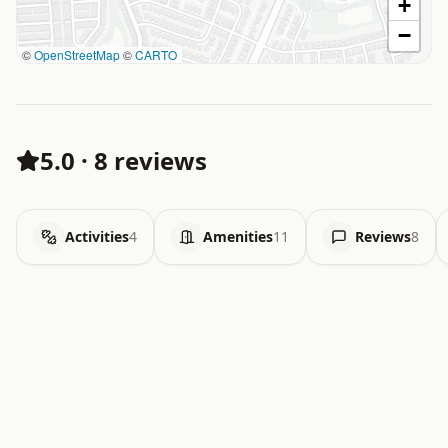
+
−
©
OpenStreetMap
©
CARTO
5.0
·
8 reviews
Activities
4
Amenities
11
Reviews
8