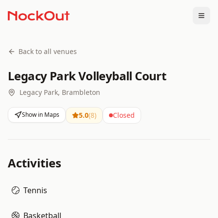
Togg
Back to all venues
Legacy Park Volleyball Court
Legacy Park, Brambleton
Show in Maps
5.0
(
8
)
Closed
Activities
Tennis
Basketball