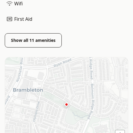
Wifi
First Aid
Show all
11
amenities