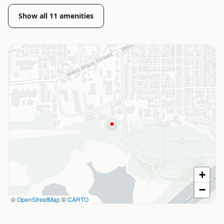
Show all
11
amenities
+
−
©
OpenStreetMap
©
CARTO