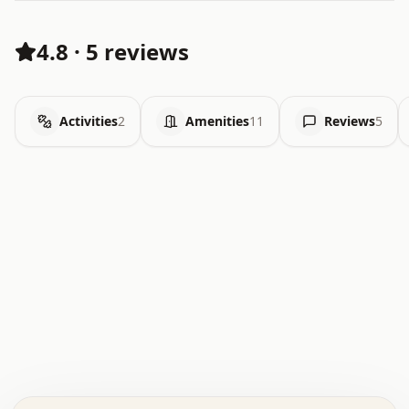
4.8
·
5 reviews
Activities
2
Amenities
11
Reviews
5
.   .   .   .   .   .   .   .   x   x   .   .   .   .   .
.   .   .   .   .   .   .   .   .   .   .   .   .   .   .
.   .   .   .   o   .   .   .   .   .   +   .   .   .   .