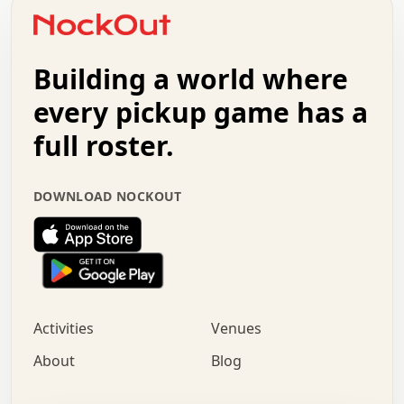
o   .   .   :   .   .   .   .   .   .   x   .   .   +   .
.   +   .   .   .   .   .   .   .   .   .   +   .   .   .
.   .   +   .   .   o   .   .   .   .   .   .   :   .   .
.   .   .   o   .   .   .   .   .   .   .   .   x   .   .
Building a world where
x   .   .   .   .   .   .   .   .   .   .   .   :   .   .
.   .   .   .   .   +   .   .   .   .   .   .   .   +   .
every pickup game has a
.   .   :   .   .   .   .   .   .   .   .   o   .   .   .
full roster.
.   .   .   x   .   .   .   .   .   .   :   .   .   o   .
.   .   .   .   .   :   .   .   .   .   o   .   .   .   .
.   +   .   .   :   .   .   .   .   .   .   .   .   .   x
DOWNLOAD NOCKOUT
.   .   .   .   .   .   .   .   :   .   .   .   .   .   +
.   .   .   .   .   .   .   .   +   .   .   x   .   .   .
.   .   .   .   .   .   :   +   .   .   .   .   .   o   .
.   .   .   .   .   .   .   .   .   .   .   .   .   .   .
.   .   .   :   o   .   .   .   .   .   .   .   +   .   .
.   .   o   .   .   .   .   x   .   .   .   .   .   .   .
:   .   .   .   .   .   .   .   .   .   +   .   .   .   .
Activities
Venues
.   +   .   o   .   .   .   .   o   .   .   .   .   o   .
.   .   .   .   .   x   +   .   .   .   .   .   .   .   .
About
Blog
.   .   +   .   .   .   .   .   .   .   .   :   .   x   .
+   .   .   .   .   .   .   .   .   .   .   .   .   .   .
.   .   .   x   .   o   .   +   .   :   .   .   .   .   .